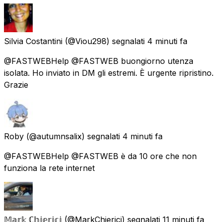
Silvia Costantini
(@Viou298) segnalati
4 minuti fa
@FASTWEBHelp @FASTWEB buongiorno utenza
isolata. Ho inviato in DM gli estremi. È urgente ripristino.
Grazie
Roby
(@autumnsalix) segnalati
4 minuti fa
@FASTWEBHelp @FASTWEB è da 10 ore che non
funziona la rete internet
𝕄𝕒𝕣𝕜 ℂ𝕙𝕚𝕖𝕣𝕚𝕔𝕚
(@MarkChierici) segnalati
11 minuti fa