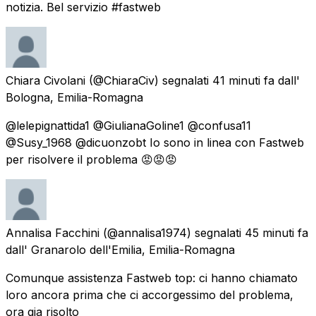
notizia. Bel servizio #fastweb
Chiara Civolani
(@ChiaraCiv) segnalati
41 minuti fa
dall'
Bologna, Emilia-Romagna
@lelepignattida1 @GiulianaGoline1 @confusa11
@Susy_1968 @dicuonzobt Io sono in linea con Fastweb
per risolvere il problema 😡😡😡
Annalisa Facchini
(@annalisa1974) segnalati
45 minuti fa
dall'
Granarolo dell'Emilia, Emilia-Romagna
Comunque assistenza Fastweb top: ci hanno chiamato
loro ancora prima che ci accorgessimo del problema,
ora gia risolto