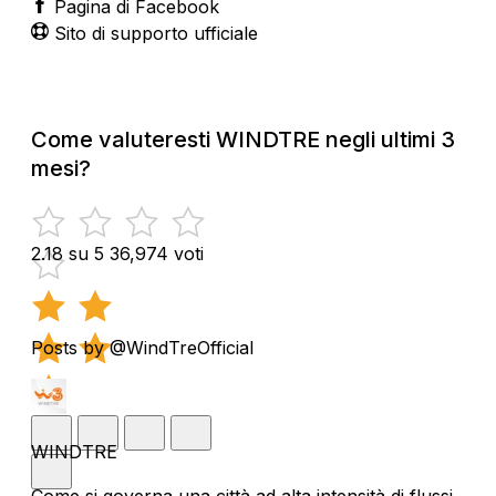
Pagina di Facebook
Sito di supporto ufficiale
Come valuteresti WINDTRE negli ultimi 3
mesi?
2.18 su 5
36,974 voti
Posts by @WindTreOfficial
WINDTRE
Come si governa una città ad alta intensità di flussi