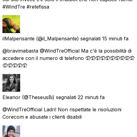
#WindTre #retefissa
ilMalpensante
(@il_Malpensante) segnalati
15 minuti fa
@bravimabasta @WindTreOfficial Ma c'è la possibilità di
accedere con il numero di telefono 🤦🤦🤦🤦🤦🤦🤦🤦🤦🤦
🤦🤦🤦🤦🤦
Eleanor
(@TheseusBi) segnalati
22 minuti fa
@WindTreOfficial Ladri! Non rispettate le risoluzioni
Corecom e abusate i clienti disabili