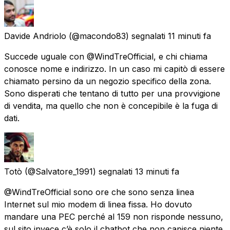
Davide Andriolo
(@macondo83) segnalati
11 minuti fa
Succede uguale con @WindTreOfficial, e chi chiama
conosce nome e indirizzo. In un caso mi capitò di essere
chiamato persino da un negozio specifico della zona.
Sono disperati che tentano di tutto per una provvigione
di vendita, ma quello che non è concepibile è la fuga di
dati.
Totò
(@Salvatore_1991) segnalati
13 minuti fa
@WindTreOfficial sono ore che sono senza linea
Internet sul mio modem di linea fissa. Ho dovuto
mandare una PEC perché al 159 non risponde nessuno,
sul sito invece c’è solo il chatbot che non capisce niente