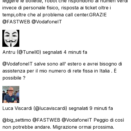
leggere le bollette, robot che rispondono ai numeri verdi
invece di personale fisico, risposta ai ticket oltre i
tempi,oltre che al problema call center.GRAZIE
@FASTWEB @VodafoneIT
Antru
(@Tunell0) segnalati
4 minuti fa
@VodafoneIT salve sono all' estero e avrei bisogno di
assistenza per il mio numero di rete fissa in Italia . È
possibile ?
Luca Viscardi
(@lucaviscardi) segnalati
9 minuti fa
@big_settimo @FASTWEB @VodafoneIT Peggio di così
non potrebbe andare. Migrazione ormai prossima.