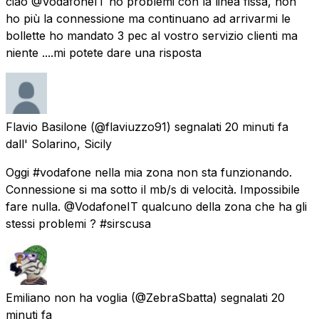
ciao @VodafoneIT ho problemi con la linea fissa, non
ho più la connessione ma continuano ad arrivarmi le
bollette ho mandato 3 pec al vostro servizio clienti ma
niente ....mi potete dare una risposta
Flavio Basilone
(@flaviuzzo91) segnalati
20 minuti fa
dall'
Solarino, Sicily
Oggi #vodafone nella mia zona non sta funzionando.
Connessione si ma sotto il mb/s di velocità. Impossibile
fare nulla. @VodafoneIT qualcuno della zona che ha gli
stessi problemi ? #sirscusa
Emiliano non ha voglia
(@ZebraSbatta) segnalati
20
minuti fa