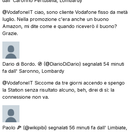
dall'
Caronno Pertusella, Lombardy
@VodafoneIT ciao, sono cliente Vodafone fisso da metà
luglio. Nella promozione c'era anche un buono
Amazon, mi dite come e quando riceverò il buono?
Grazie.
Dario di Bordo. 🧭
(@DiarioDiDario) segnalati
54 minuti
fa
dall'
Saronno, Lombardy
@VodafoneIT Siccome da tre giorni accendo e spengo
la Station senza risultato alcuno, beh, direi di sì: la
connessione non va.
Paolo 🍕
(@wikipibi) segnalati
56 minuti fa
dall'
Limbiate,