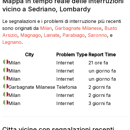
Mappa in tempo reale delle interruzioni
vicino a Sedriano, Lombardy
Le segnalazioni e i problemi di interruzione più recenti
sono originati da
Milan
,
Garbagnate Milanese
,
Busto
Arsizio
,
Magnago
,
Lainate
,
Parabiago
,
Saronno
, e
Legnano
.
City
Problem Type
Report Time
Milan
Internet
21 ore fa
Milan
Internet
un giorno fa
Milan
Internet
un giorno fa
Garbagnate Milanese
Telefonia
2 giorni fa
Milan
Internet
2 giorni fa
Milan
Internet
3 giorni fa
Citta vicine con segnalazioni recenti