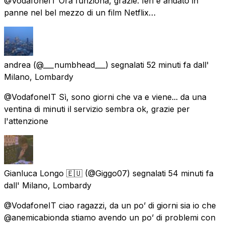
@VodafoneIT Ora funziona, grazie. Ieri è andato in
panne nel bel mezzo di un film Netflix…
andrea
(@___numbhead___) segnalati
52 minuti fa
dall'
Milano, Lombardy
@VodafoneIT Sì, sono giorni che va e viene... da una
ventina di minuti il servizio sembra ok, grazie per
l'attenzione
Gianluca Longo 🇪🇺
(@Giggo07) segnalati
54 minuti fa
dall'
Milano, Lombardy
@VodafoneIT ciao ragazzi, da un po’ di giorni sia io che
@anemicabionda stiamo avendo un po’ di problemi con