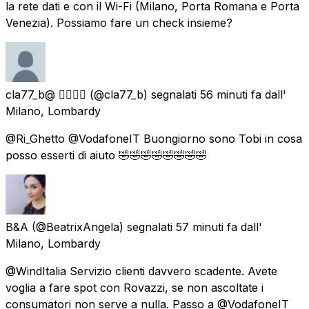
la rete dati e con il Wi-Fi (Milano, Porta Romana e Porta
Venezia). Possiamo fare un check insieme?
cla77_b@ 🏳️‍🌈♉️🧸
(@cla77_b) segnalati
56 minuti fa
dall'
Milano, Lombardy
@Ri_Ghetto @VodafoneIT Buongiorno sono Tobi in cosa
posso esserti di aiuto 🤣🤣🤣🤣🤣🤣🤣🤣
B&A
(@BeatrixAngela) segnalati
57 minuti fa
dall'
Milano, Lombardy
@WindItalia Servizio clienti davvero scadente. Avete
voglia a fare spot con Rovazzi, se non ascoltate i
consumatori non serve a nulla. Passo a @VodafoneIT