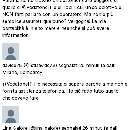
Raramente ho trovato un customer care peggiore di
quello di @VodafoneIT e di Tobi il cui unico obiettivo è
NON farti parlare con un operatore. Ma non è più
semplice assumer qualcuno? Vergogna! La mia
portabilità è in alto mare e neanche si può avere
informazioni
davide78
(@IstDavide78) segnalati
26 minuti fa
dall'
Milano, Lombardy
@VodafoneIT Ho necessità di sapere perché a me non è
fornita assistenza telefonica. Ho già fatto tutto quello
che dovevo fare
Lina Galore
(@lina_galore) segnalati
26 minuti fa
dall'