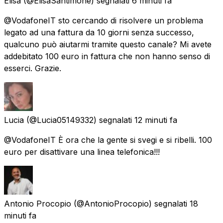
Elisa
(@ElisaSantimone) segnalati
6 minuti fa
@VodafoneIT sto cercando di risolvere un problema
legato ad una fattura da 10 giorni senza successo,
qualcuno può aiutarmi tramite questo canale? Mi avete
addebitato 100 euro in fattura che non hanno senso di
esserci. Grazie.
Lucia
(@Lucia05149332) segnalati
12 minuti fa
@VodafoneIT È ora che la gente si svegi e si ribelli. 100
euro per disattivare una linea telefonica!!!
Antonio Procopio
(@AntonioProcopio) segnalati
18
minuti fa