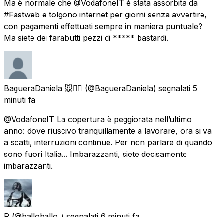
Ma è normale che @VodafoneIT è stata assorbita da
#Fastweb e tolgono internet per giorni senza avvertire,
con pagamenti effettuati sempre in maniera puntuale?
Ma siete dei farabutti pezzi di ***** bastardi.
BagueraDaniela 🐭🏴‍☠️
(@BagueraDaniela) segnalati
5
minuti fa
@VodafoneIT La copertura è peggiorata nell’ultimo
anno: dove riuscivo tranquillamente a lavorare, ora si va
a scatti, interruzioni continue. Per non parlare di quando
sono fuori Italia... Imbarazzanti, siete decisamente
imbarazzanti.
R
(@balloballo_) segnalati
6 minuti fa