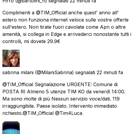
Pirro
(@bartolini_n) segnalati
22 minuti fa
Complimenti a @TIM_Official anche quest' anno all'
estero non funziona internet veloce sulle vostre offerte
sull'estero. Non tirate fuori cavolate come Apn o altre
amenità, si collega in Edge e arrivederci nonostante tutti i
controlli, mi dovete 29.9€
sabrina milani
(@MilaniSabrina) segnalati
22 minuti fa
@TIM_Official Segnalazione URGENTE: Comune di
POSTA RI Almeno 5 utenze TIM KO da venerdì 14:00.
Ma sono molte di più Nessun servizio voce/dati. 119
irraggiungibile. Paese isolato. Intervento immediato
richiesto.@TIM_Official @Tim4Luca