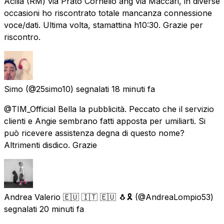
Acilia (RM) via Prato Cornelio ang via Maccari, in diverse
occasioni ho riscontrato totale mancanza connessione
voce/dati. Ultima volta, stamattina h10:30. Grazie per
riscontro.
Simo
(@25simo10) segnalati
18 minuti fa
@TIM_Official Bella la pubblicità. Peccato che il servizio
clienti e Angie sembrano fatti apposta per umiliarti. Si
può ricevere assistenza degna di questo nome?
Altrimenti disdico. Grazie
Andrea Valerio 🇪🇺 🇮🇹 🇪🇺 🐧🎗️
(@AndreaLompio53)
segnalati
20 minuti fa