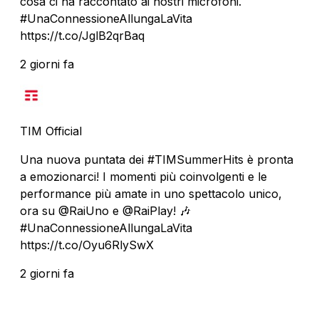
cosa ci ha raccontato ai nostri microfoni.
#UnaConnessioneAllungaLaVita
https://t.co/JglB2qrBaq
2 giorni fa
TIM Official
Una nuova puntata dei #TIMSummerHits è pronta
a emozionarci! I momenti più coinvolgenti e le
performance più amate in uno spettacolo unico,
ora su @RaiUno e @RaiPlay! 🎶
#UnaConnessioneAllungaLaVita
https://t.co/Oyu6RlySwX
2 giorni fa