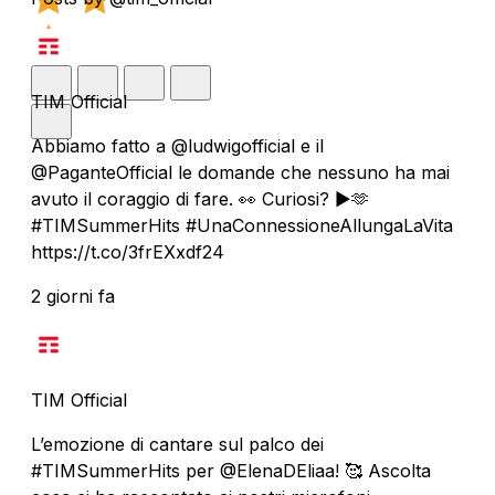
TIM Official
Abbiamo fatto a @ludwigofficial e il
@PaganteOfficial le domande che nessuno ha mai
avuto il coraggio di fare. 👀 Curiosi? ▶️🫶
#TIMSummerHits #UnaConnessioneAllungaLaVita
https://t.co/3frEXxdf24
2 giorni fa
TIM Official
L’emozione di cantare sul palco dei
#TIMSummerHits per @ElenaDEliaa! 🥰 Ascolta