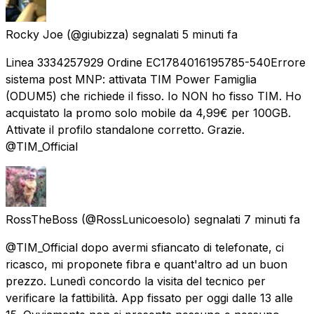
Rocky Joe
(@giubizza) segnalati
5 minuti fa
Linea 3334257929 Ordine EC1784016195785-540 ​Errore
sistema post MNP: attivata TIM Power Famiglia
(ODUM5) che richiede il fisso. Io NON ho fisso TIM. Ho
acquistato la promo solo mobile da 4,99€ per 100GB.
Attivate il profilo standalone corretto. Grazie.
@TIM_Official
RossTheBoss
(@RossLunicoesolo) segnalati
7 minuti fa
@TIM_Official dopo avermi sfiancato di telefonate, ci
ricasco, mi proponete fibra e quant'altro ad un buon
prezzo. Lunedì concordo la visita del tecnico per
verificare la fattibilità. App fissato per oggi dalle 13 alle