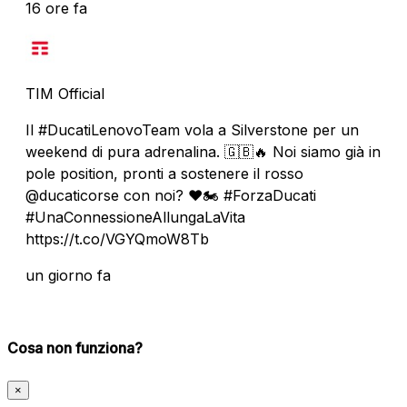
16 ore fa
TIM Official
Il #DucatiLenovoTeam vola a Silverstone per un
weekend di pura adrenalina. 🇬🇧🔥 Noi siamo già in
pole position, pronti a sostenere il rosso
@ducaticorse con noi? ❤️🏍️ #ForzaDucati
#UnaConnessioneAllungaLaVita
https://t.co/VGYQmoW8Tb
un giorno fa
Cosa non funziona?
×