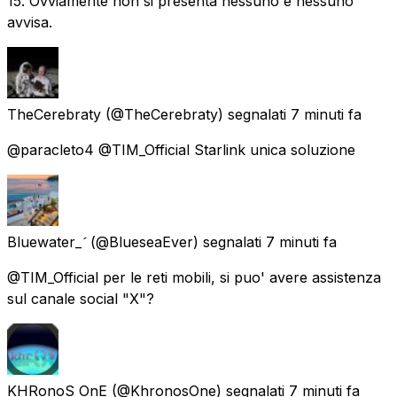
15. Ovviamente non si presenta nessuno e nessuno
avvisa.
TheCerebraty
(@TheCerebraty) segnalati
7 minuti fa
@paracleto4 @TIM_Official Starlink unica soluzione
Bluewater_
(@BlueseaEver) segnalati
7 minuti fa
@TIM_Official per le reti mobili, si puo' avere assistenza
sul canale social "X"?
KHRonoS OnE
(@KhronosOne) segnalati
7 minuti fa