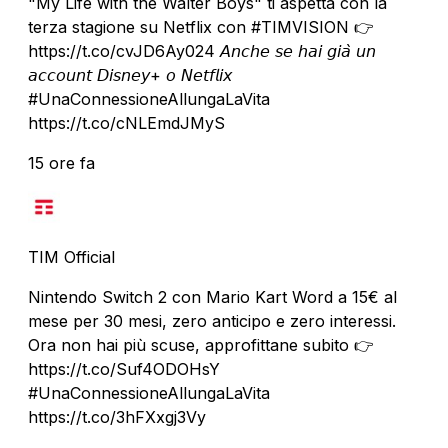
"My Life with the Walter Boys" ti aspetta con la
terza stagione su Netflix con #TIMVISION 👉
https://t.co/cvJD6Ay024 𝘈𝘯𝘤𝘩𝘦 𝘴𝘦 𝘩𝘢𝘪 𝘨𝘪𝘢̀ 𝘶𝘯
𝘢𝘤𝘤𝘰𝘶𝘯𝘵 𝘋𝘪𝘴𝘯𝘦𝘺+ 𝘰 𝘕𝘦𝘵𝘧𝘭𝘪𝘹
#UnaConnessioneAllungaLaVita
https://t.co/cNLEmdJMyS
15 ore fa
TIM Official
Nintendo Switch 2 con Mario Kart Word a 15€ al
mese per 30 mesi, zero anticipo e zero interessi.
Ora non hai più scuse, approfittane subito 👉
https://t.co/Suf4ODOHsY
#UnaConnessioneAllungaLaVita
https://t.co/3hFXxgj3Vy