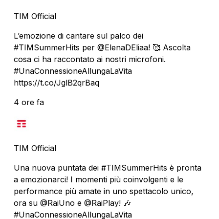
TIM Official
L’emozione di cantare sul palco dei
#TIMSummerHits per @ElenaDEliaa! 🥰 Ascolta
cosa ci ha raccontato ai nostri microfoni.
#UnaConnessioneAllungaLaVita
https://t.co/JglB2qrBaq
4 ore fa
TIM Official
Una nuova puntata dei #TIMSummerHits è pronta
a emozionarci! I momenti più coinvolgenti e le
performance più amate in uno spettacolo unico,
ora su @RaiUno e @RaiPlay! 🎶
#UnaConnessioneAllungaLaVita