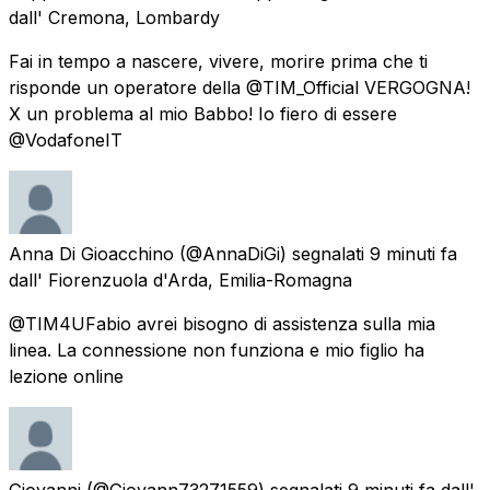
dall'
Cremona, Lombardy
Fai in tempo a nascere, vivere, morire prima che ti
risponde un operatore della @TIM_Official VERGOGNA!
X un problema al mio Babbo! Io fiero di essere
@VodafoneIT
Anna Di Gioacchino
(@AnnaDiGi) segnalati
9 minuti fa
dall'
Fiorenzuola d'Arda, Emilia-Romagna
@TIM4UFabio avrei bisogno di assistenza sulla mia
linea. La connessione non funziona e mio figlio ha
lezione online
Giovanni
(@Giovann73271559) segnalati
9 minuti fa
dall'