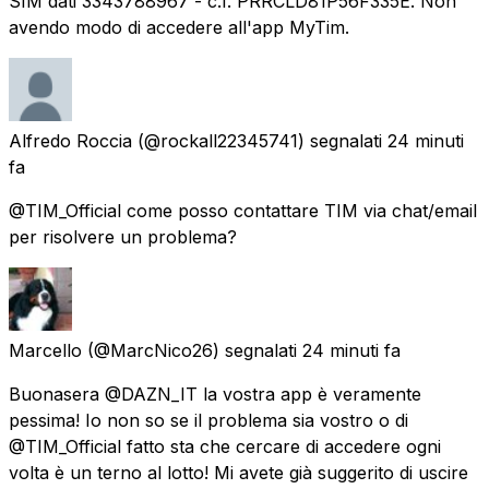
SIM dati 3343788967 - c.f. PRRCLD81P56F335E. Non
avendo modo di accedere all'app MyTim.
Alfredo Roccia
(@rockall22345741) segnalati
24 minuti
fa
@TIM_Official come posso contattare TIM via chat/email
per risolvere un problema?
Marcello
(@MarcNico26) segnalati
24 minuti fa
Buonasera @DAZN_IT la vostra app è veramente
pessima! Io non so se il problema sia vostro o di
@TIM_Official fatto sta che cercare di accedere ogni
volta è un terno al lotto! Mi avete già suggerito di uscire