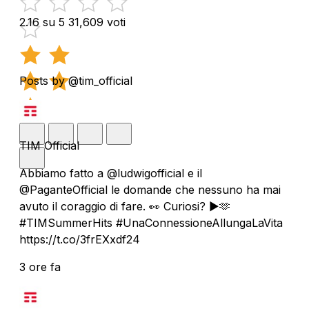
2.16 su 5
31,609 voti
Posts by @tim_official
TIM Official
Abbiamo fatto a @ludwigofficial e il
@PaganteOfficial le domande che nessuno ha mai
avuto il coraggio di fare. 👀 Curiosi? ▶️🫶
#TIMSummerHits #UnaConnessioneAllungaLaVita
https://t.co/3frEXxdf24
3 ore fa