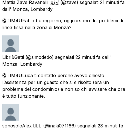
Mattia Zave Ravanelli 🇺🇦
(@zave) segnalati
21 minuti fa
dall'
Monza, Lombardy
@TIM4UFabio buongiorno, oggi ci sono dei problemi di
linea fissa nella zona di Monza?
Libri&Gatti
(@simodedo) segnalati
22 minuti fa
dall'
Monza, Lombardy
@TIM4ULuca ti contatto perché avevo chiesto
l’assistenza per un guasto che si è risolto (era un
problema del condominio) e non so chi avvisare che ora
è tutto funzionante.
sonosoloAlex 🏳️‍🌈🕉️
(@inaki071166) segnalati
28 minuti fa