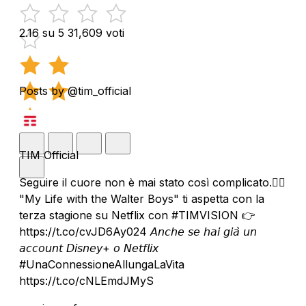
2.16 su 5
31,609 voti
Posts by @tim_official
TIM Official
Seguire il cuore non è mai stato così complicato.❤️‍🔥
"My Life with the Walter Boys" ti aspetta con la
terza stagione su Netflix con #TIMVISION 👉
https://t.co/cvJD6Ay024 𝘈𝘯𝘤𝘩𝘦 𝘴𝘦 𝘩𝘢𝘪 𝘨𝘪𝘢̀ 𝘶𝘯
𝘢𝘤𝘤𝘰𝘶𝘯𝘵 𝘋𝘪𝘴𝘯𝘦𝘺+ 𝘰 𝘕𝘦𝘵𝘧𝘭𝘪𝘹
#UnaConnessioneAllungaLaVita
https://t.co/cNLEmdJMyS