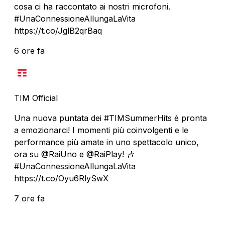
cosa ci ha raccontato ai nostri microfoni.
#UnaConnessioneAllungaLaVita
https://t.co/JglB2qrBaq
6 ore fa
TIM Official
Una nuova puntata dei #TIMSummerHits è pronta
a emozionarci! I momenti più coinvolgenti e le
performance più amate in uno spettacolo unico,
ora su @RaiUno e @RaiPlay! 🎶
#UnaConnessioneAllungaLaVita
https://t.co/Oyu6RlySwX
7 ore fa