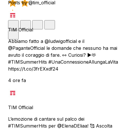
Posts by @tim_official
TIM Official
Abbiamo fatto a @ludwigofficial e il
@PaganteOfficial le domande che nessuno ha mai
avuto il coraggio di fare. 👀 Curiosi? ▶️🫶
#TIMSummerHits #UnaConnessioneAllungaLaVita
https://t.co/3frEXxdf24
4 ore fa
TIM Official
L’emozione di cantare sul palco dei
#TIMSummerHits per @ElenaDEliaa! 🥰 Ascolta