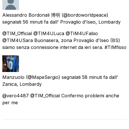
Alessandro Bordonali 博明
(@bordoworldpeace)
segnalati
56 minuti fa
dall'
Provaglio d'Iseo, Lombardy
@TIM_Official @TIM4ULuca @TIM4UFabio
@TIM4USara Buonasera, zona Provaglio d'Iseo (BS)
siamo senza connessione internet da ieri sera. #TIMfisso
Manzuolo
(@MapeSergio) segnalati
58 minuti fa
dall'
Zanica, Lombardy
@vero4487 @TIM_Official Confermo problemi anche
per me