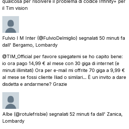
qualcosa per risolvere il problema di codice Infinity+ per
il Tim vision
Fulvio I M Inter
(@FulvioDelmiglio) segnalati
50 minuti fa
dall'
Bergamo, Lombardy
@TIM_Official per favore spiegatemi se ho capito bene:
io ora pago 14,99 € al mese con 30 giga di internet (e
minuti illimitati) Ora per e-mail mi offrite 70 giga a 9,99 €
al mese se fossi cliente Iliad o similari... È un invito a dare
disdetta e andarmene? Grazie
Albe
(@rotulefrisbie) segnalati
52 minuti fa
dall'
Zanica,
Lombardy