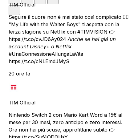
TIM Official
Seguire il cuore non è mai stato così complicato.❤️‍🔥
"My Life with the Walter Boys" ti aspetta con la
terza stagione su Netflix con #TIMVISION 👉
https://t.co/cvJD6Ay024 𝘈𝘯𝘤𝘩𝘦 𝘴𝘦 𝘩𝘢𝘪 𝘨𝘪𝘢̀ 𝘶𝘯
𝘢𝘤𝘤𝘰𝘶𝘯𝘵 𝘋𝘪𝘴𝘯𝘦𝘺+ 𝘰 𝘕𝘦𝘵𝘧𝘭𝘪𝘹
#UnaConnessioneAllungaLaVita
https://t.co/cNLEmdJMyS
20 ore fa
TIM Official
Nintendo Switch 2 con Mario Kart Word a 15€ al
mese per 30 mesi, zero anticipo e zero interessi.
Ora non hai più scuse, approfittane subito 👉
https://t.co/Suf4ODOHsY