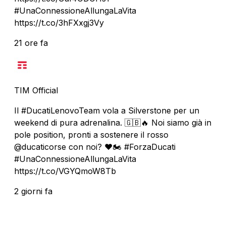
#UnaConnessioneAllungaLaVita
https://t.co/3hFXxgj3Vy
21 ore fa
TIM Official
Il #DucatiLenovoTeam vola a Silverstone per un
weekend di pura adrenalina. 🇬🇧🔥 Noi siamo già in
pole position, pronti a sostenere il rosso
@ducaticorse con noi? ❤️🏍️ #ForzaDucati
#UnaConnessioneAllungaLaVita
https://t.co/VGYQmoW8Tb
2 giorni fa