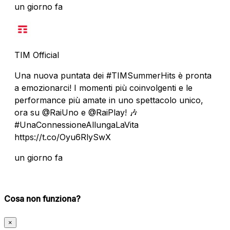
un giorno fa
TIM Official
Una nuova puntata dei #TIMSummerHits è pronta
a emozionarci! I momenti più coinvolgenti e le
performance più amate in uno spettacolo unico,
ora su @RaiUno e @RaiPlay! 🎶
#UnaConnessioneAllungaLaVita
https://t.co/Oyu6RlySwX
un giorno fa
Cosa non funziona?
×