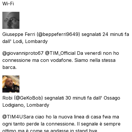
Wi-Fi
Giuseppe Ferri
(@beppeferri9649) segnalati
24 minuti fa
dall'
Lodi, Lombardy
@giovanniproto67 @TIM_Official Da venerdì non ho
connessione ma con vodafone. Siamo nella stessa
barca.
Robi
(@GeKoBob) segnalati
30 minuti fa
dall'
Ossago
Lodigiano, Lombardy
@TIM4USara ciao ho la nuova linea di casa fwa ma
ogni tanto perde la connessione. Il segnale è sempre
ottimo ma è come se andasse in stand bye