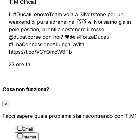
TIM Official
Il #DucatiLenovoTeam vola a Silverstone per un
weekend di pura adrenalina. 🇬🇧🔥 Noi siamo già in
pole position, pronti a sostenere il rosso
@ducaticorse con noi? ❤️🏍️ #ForzaDucati
#UnaConnessioneAllungaLaVita
https://t.co/VGYQmoW8Tb
23 ore fa
Cosa non funziona?
×
Facci sapere quale problema stai riscontrando con TIM:
Email
Internet