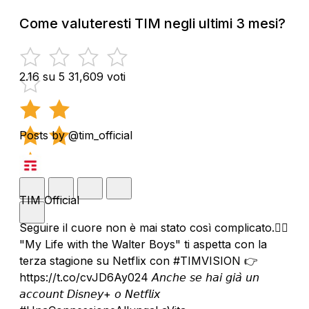
Come valuteresti TIM negli ultimi 3 mesi?
2.16 su 5
31,609 voti
Posts by @tim_official
TIM Official
Seguire il cuore non è mai stato così complicato.❤️‍🔥
"My Life with the Walter Boys" ti aspetta con la
terza stagione su Netflix con #TIMVISION 👉
https://t.co/cvJD6Ay024 𝘈𝘯𝘤𝘩𝘦 𝘴𝘦 𝘩𝘢𝘪 𝘨𝘪𝘢̀ 𝘶𝘯
𝘢𝘤𝘤𝘰𝘶𝘯𝘵 𝘋𝘪𝘴𝘯𝘦𝘺+ 𝘰 𝘕𝘦𝘵𝘧𝘭𝘪𝘹