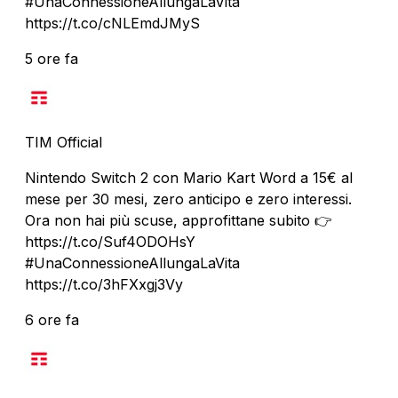
#UnaConnessioneAllungaLaVita
https://t.co/cNLEmdJMyS
5 ore fa
TIM Official
Nintendo Switch 2 con Mario Kart Word a 15€ al
mese per 30 mesi, zero anticipo e zero interessi.
Ora non hai più scuse, approfittane subito 👉
https://t.co/Suf4ODOHsY
#UnaConnessioneAllungaLaVita
https://t.co/3hFXxgj3Vy
6 ore fa