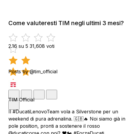
Come valuteresti TIM negli ultimi 3 mesi?
2.16 su 5
31,608 voti
Posts by @tim_official
TIM Official
Il #DucatiLenovoTeam vola a Silverstone per un
weekend di pura adrenalina. 🇬🇧🔥 Noi siamo già in
pole position, pronti a sostenere il rosso
@ducaticorse con noi? ❤️🏍️ #ForzaDucati