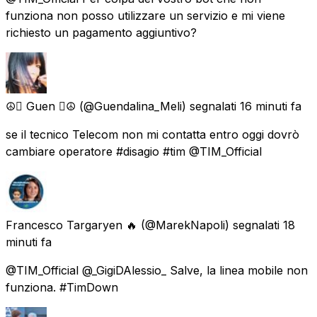
funziona non posso utilizzare un servizio e mi viene
richiesto un pagamento aggiuntivo?
☮️ Guen ☮️
(@Guendalina_Meli) segnalati
16 minuti fa
se il tecnico Telecom non mi contatta entro oggi dovrò
cambiare operatore #disagio #tim @TIM_Official
Francesco Targaryen 🔥
(@MarekNapoli) segnalati
18
minuti fa
@TIM_Official @_GigiDAlessio_ Salve, la linea mobile non
funziona. #TimDown