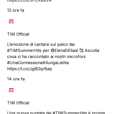
12 ore fa
TIM Official
L’emozione di cantare sul palco dei
#TIMSummerHits per @ElenaDEliaa! 🥰 Ascolta
cosa ci ha raccontato ai nostri microfoni.
#UnaConnessioneAllungaLaVita
https://t.co/JglB2qrBaq
14 ore fa
TIM Official
Una nuova puntata dei #TIMSummerHits è pronta