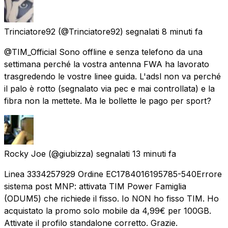
Trinciatore92
(@Trinciatore92) segnalati
8 minuti fa
@TIM_Official Sono offline e senza telefono da una
settimana perché la vostra antenna FWA ha lavorato
trasgredendo le vostre linee guida. L'adsl non va perché
il palo è rotto (segnalato via pec e mai controllata) e la
fibra non la mettete. Ma le bollette le pago per sport?
Rocky Joe
(@giubizza) segnalati
13 minuti fa
Linea 3334257929 Ordine EC1784016195785-540 ​Errore
sistema post MNP: attivata TIM Power Famiglia
(ODUM5) che richiede il fisso. Io NON ho fisso TIM. Ho
acquistato la promo solo mobile da 4,99€ per 100GB.
Attivate il profilo standalone corretto. Grazie.