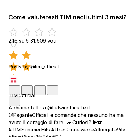
Come valuteresti TIM negli ultimi 3 mesi?
2.16 su 5
31,609 voti
Posts by @tim_official
TIM Official
Abbiamo fatto a @ludwigofficial e il
@PaganteOfficial le domande che nessuno ha mai
avuto il coraggio di fare. 👀 Curiosi? ▶️🫶
#TIMSummerHits #UnaConnessioneAllungaLaVita
https://t.co/3frEXxdf24