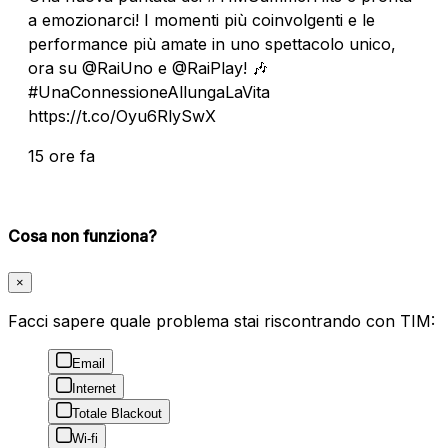
a emozionarci! I momenti più coinvolgenti e le
performance più amate in uno spettacolo unico,
ora su @RaiUno e @RaiPlay! 🎶
#UnaConnessioneAllungaLaVita
https://t.co/Oyu6RlySwX
15 ore fa
Cosa non funziona?
×
Facci sapere quale problema stai riscontrando con TIM:
Email
Internet
Totale Blackout
Wi-fi