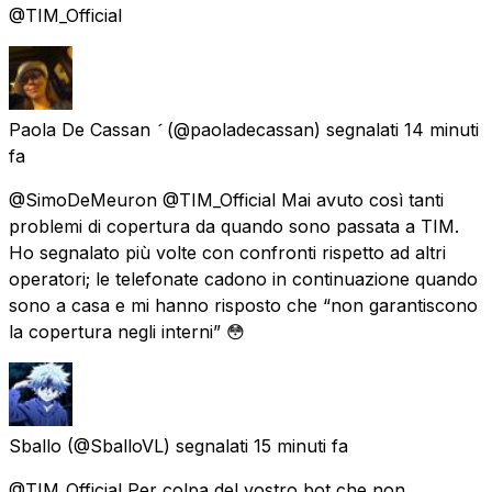
@TIM_Official
Paola De Cassan 
(@paoladecassan) segnalati
14 minuti
fa
@SimoDeMeuron @TIM_Official Mai avuto così tanti
problemi di copertura da quando sono passata a TIM.
Ho segnalato più volte con confronti rispetto ad altri
operatori; le telefonate cadono in continuazione quando
sono a casa e mi hanno risposto che “non garantiscono
la copertura negli interni” 😳
Sballo
(@SballoVL) segnalati
15 minuti fa
@TIM_Official Per colpa del vostro bot che non