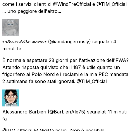
come i servizi clienti di @WindTreOfficial e @TIM_Official
... uno peggiore dell'altro...
⭑𝓪𝓵𝓫𝓮𝓻𝓸 𝓭𝓮𝓵𝓵𝓪 𝓶𝓸𝓻𝓽𝓮 ⭑
(@iamdangerously) segnalati
4
minuti fa
È normale aspettare 28 giorni per l'attivazione dell'FWA?
Attendo risposta qui visto che il 187 è utile quanto un
frigorifero al Polo Nord e i reclami e la mia PEC mandata
2 settimane fa sono stati ignorati. @TIM_Official
Alessandro Barbieri
(@BarbieriAle75) segnalati
11 minuti
fa
@TIM_Official @_GigiDAlessio_ Non è possibile