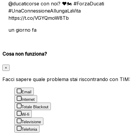
@ducaticorse con noi? ❤️🏍️ #ForzaDucati
#UnaConnessioneAllungaLaVita
https://t.co/VGYQmoW8Tb
un giorno fa
Cosa non funziona?
×
Facci sapere quale problema stai riscontrando con TIM:
Email
Internet
Totale Blackout
Wi-fi
Televisione
Telefonia