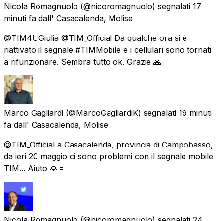
Nicola Romagnuolo
(@nicoromagnuolo) segnalati
17
minuti fa
dall'
Casacalenda, Molise
@TIM4UGiulia @TIM_Official Da qualche ora si è
riattivato il segnale #TIMMobile e i cellulari sono tornati
a rifunzionare. Sembra tutto ok. Grazie 🙏🏻
Marco Gagliardi
(@MarcoGagliardiK) segnalati
19 minuti
fa
dall'
Casacalenda, Molise
@TIM_Official a Casacalenda, provincia di Campobasso,
da ieri 20 maggio ci sono problemi con il segnale mobile
TIM... Aiuto 🙏🏻
Nicola Romagnuolo
(@nicoromagnuolo) segnalati
24