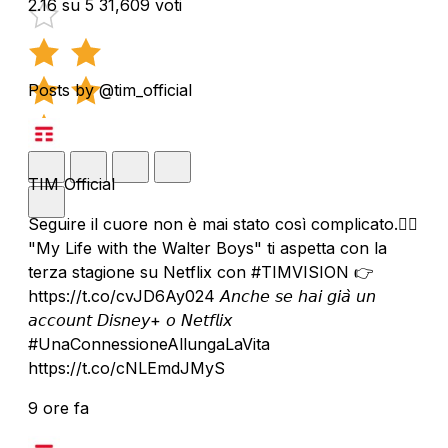
2.16 su 5
31,609 voti
Posts by @tim_official
TIM Official
Seguire il cuore non è mai stato così complicato.❤️‍🔥
"My Life with the Walter Boys" ti aspetta con la
terza stagione su Netflix con #TIMVISION 👉
https://t.co/cvJD6Ay024 𝘈𝘯𝘤𝘩𝘦 𝘴𝘦 𝘩𝘢𝘪 𝘨𝘪𝘢̀ 𝘶𝘯
𝘢𝘤𝘤𝘰𝘶𝘯𝘵 𝘋𝘪𝘴𝘯𝘦𝘺+ 𝘰 𝘕𝘦𝘵𝘧𝘭𝘪𝘹
#UnaConnessioneAllungaLaVita
https://t.co/cNLEmdJMyS
9 ore fa