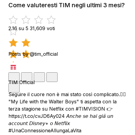
Come valuteresti TIM negli ultimi 3 mesi?
2.16 su 5
31,609 voti
Posts by @tim_official
TIM Official
Seguire il cuore non è mai stato così complicato.❤️‍🔥
"My Life with the Walter Boys" ti aspetta con la
terza stagione su Netflix con #TIMVISION 👉
https://t.co/cvJD6Ay024 𝘈𝘯𝘤𝘩𝘦 𝘴𝘦 𝘩𝘢𝘪 𝘨𝘪𝘢̀ 𝘶𝘯
𝘢𝘤𝘤𝘰𝘶𝘯𝘵 𝘋𝘪𝘴𝘯𝘦𝘺+ 𝘰 𝘕𝘦𝘵𝘧𝘭𝘪𝘹
#UnaConnessioneAllungaLaVita