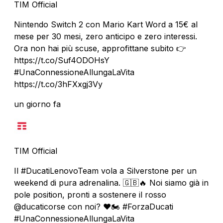
TIM Official
Nintendo Switch 2 con Mario Kart Word a 15€ al
mese per 30 mesi, zero anticipo e zero interessi.
Ora non hai più scuse, approfittane subito 👉
https://t.co/Suf4ODOHsY
#UnaConnessioneAllungaLaVita
https://t.co/3hFXxgj3Vy
un giorno fa
TIM Official
Il #DucatiLenovoTeam vola a Silverstone per un
weekend di pura adrenalina. 🇬🇧🔥 Noi siamo già in
pole position, pronti a sostenere il rosso
@ducaticorse con noi? ❤️🏍️ #ForzaDucati
#UnaConnessioneAllungaLaVita