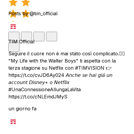
Posts by @tim_official
TIM Official
Seguire il cuore non è mai stato così complicato.❤️‍🔥
"My Life with the Walter Boys" ti aspetta con la
terza stagione su Netflix con #TIMVISION 👉
https://t.co/cvJD6Ay024 𝘈𝘯𝘤𝘩𝘦 𝘴𝘦 𝘩𝘢𝘪 𝘨𝘪𝘢̀ 𝘶𝘯
𝘢𝘤𝘤𝘰𝘶𝘯𝘵 𝘋𝘪𝘴𝘯𝘦𝘺+ 𝘰 𝘕𝘦𝘵𝘧𝘭𝘪𝘹
#UnaConnessioneAllungaLaVita
https://t.co/cNLEmdJMyS
un giorno fa