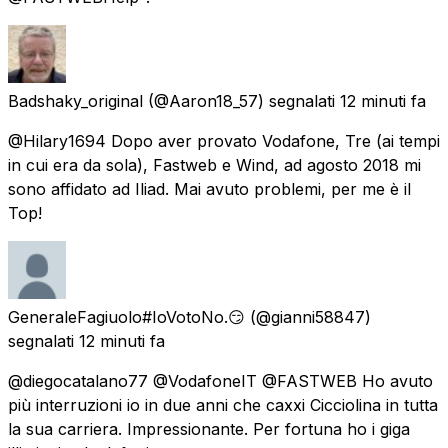
Badshaky_original
(@Aaron18_57) segnalati
12 minuti fa
@Hilary1694 Dopo aver provato Vodafone, Tre (ai tempi
in cui era da sola), Fastweb e Wind, ad agosto 2018 mi
sono affidato ad Iliad. Mai avuto problemi, per me è il
Top!
GeneraleFagiuolo#IoVotoNo.😏
(@gianni58847)
segnalati
12 minuti fa
@diegocatalano77 @VodafoneIT @FASTWEB Ho avuto
più interruzioni io in due anni che caxxi Cicciolina in tutta
la sua carriera. Impressionante. Per fortuna ho i giga