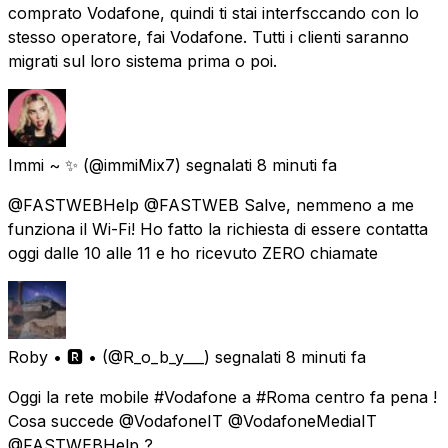
comprato Vodafone, quindi ti stai interfsccando con lo
stesso operatore, fai Vodafone. Tutti i clienti saranno
migrati sul loro sistema prima o poi.
Immi ~ ✨
(@immiMix7) segnalati
8 minuti fa
@FASTWEBHelp @FASTWEB Salve, nemmeno a me
funziona il Wi-Fi! Ho fatto la richiesta di essere contatta
oggi dalle 10 alle 11 e ho ricevuto ZERO chiamate
Roby • 🆁 •
(@R_o_b_y___) segnalati
8 minuti fa
Oggi la rete mobile #Vodafone a #Roma centro fa pena !
Cosa succede @VodafoneIT @VodafoneMediaIT
@FASTWEBHelp ?