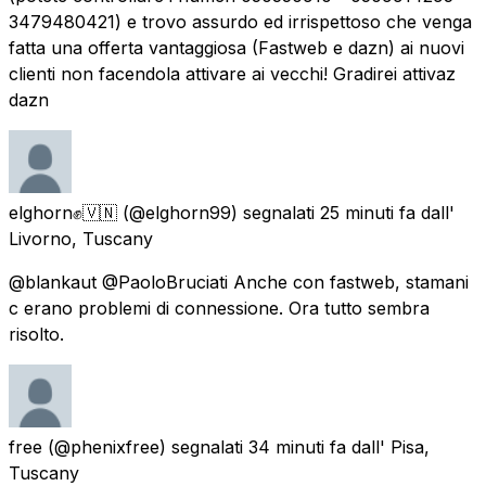
3479480421) e trovo assurdo ed irrispettoso che venga
fatta una offerta vantaggiosa (Fastweb e dazn) ai nuovi
clienti non facendola attivare ai vecchi! Gradirei attivaz
dazn
elghorn✊🇻🇳
(@elghorn99) segnalati
25 minuti fa
dall'
Livorno, Tuscany
@blankaut @PaoloBruciati Anche con fastweb, stamani
c erano problemi di connessione. Ora tutto sembra
risolto.
free
(@phenixfree) segnalati
34 minuti fa
dall'
Pisa,
Tuscany