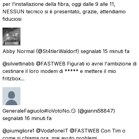
per l'installazione della fibra, oggi dalle 9 alle 11,
NESSUN tecnico si è presentato, grazie, attendiamo
fiduciosi
Abby Normal
(@St4tlerWaldorf) segnalati
15 minuti fa
@silviettinabb @FASTWEB Figurati io avrei l'ambizione di
cestinare il loro modem di ***** e mettere il mio
fritzbox...
GeneraleFagiuolo#IoVotoNo.😏
(@gianni58847)
segnalati
16 minuti fa
@piumigliore1 @VodafoneIT @FASTWEB Con Tim o
come si chiama ora, mai avuto problemi.