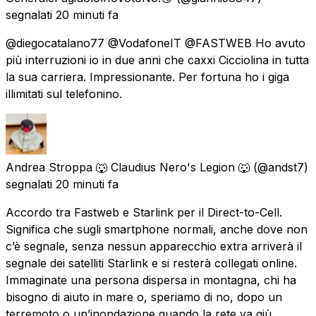
segnalati
20 minuti fa
@diegocatalano77 @VodafoneIT @FASTWEB Ho avuto
più interruzioni io in due anni che caxxi Cicciolina in tutta
la sua carriera. Impressionante. Per fortuna ho i giga
illimitati sul telefonino.
Andrea Stroppa 🐺 Claudius Nero's Legion 🐺
(@andst7)
segnalati
20 minuti fa
Accordo tra Fastweb e Starlink per il Direct-to-Cell.
Significa che sugli smartphone normali, anche dove non
c’è segnale, senza nessun apparecchio extra arriverà il
segnale dei satelliti Starlink e si resterà collegati online.
Immaginate una persona dispersa in montagna, chi ha
bisogno di aiuto in mare o, speriamo di no, dopo un
terremoto o un’inondazione quando la rete va giù.