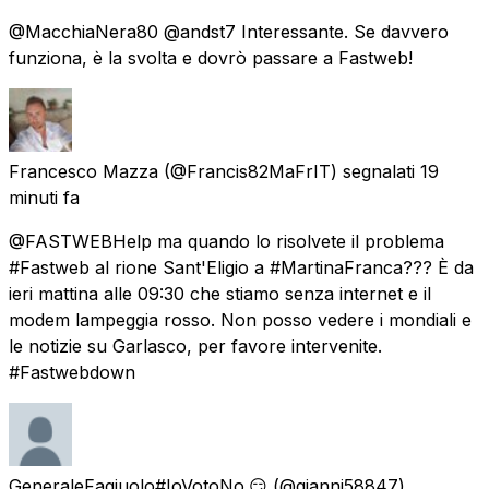
@MacchiaNera80 @andst7 Interessante. Se davvero
funziona, è la svolta e dovrò passare a Fastweb!
Francesco Mazza
(@Francis82MaFrIT) segnalati
19
minuti fa
@FASTWEBHelp ma quando lo risolvete il problema
#Fastweb al rione Sant'Eligio a #MartinaFranca??? È da
ieri mattina alle 09:30 che stiamo senza internet e il
modem lampeggia rosso. Non posso vedere i mondiali e
le notizie su Garlasco, per favore intervenite.
#Fastwebdown
GeneraleFagiuolo#IoVotoNo.😏
(@gianni58847)