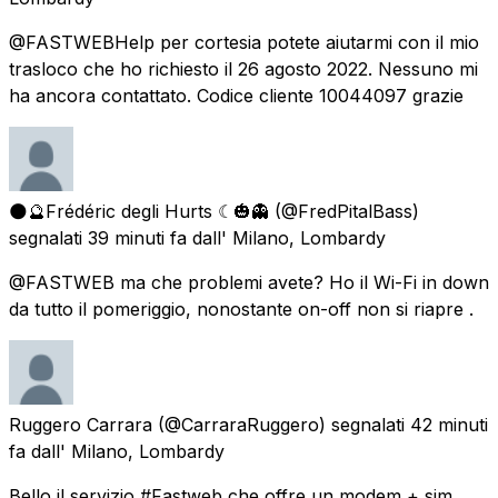
@FASTWEBHelp per cortesia potete aiutarmi con il mio
trasloco che ho richiesto il 26 agosto 2022. Nessuno mi
ha ancora contattato. Codice cliente 10044097 grazie
🌑🔮Frédéric degli Hurts ☾🎃👻
(@FredPitalBass)
segnalati
39 minuti fa
dall'
Milano, Lombardy
@FASTWEB ma che problemi avete? Ho il Wi-Fi in down
da tutto il pomeriggio, nonostante on-off non si riapre .
Ruggero Carrara
(@CarraraRuggero) segnalati
42 minuti
fa
dall'
Milano, Lombardy
Bello il servizio #Fastweb che offre un modem + sim