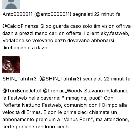
Anto9999911
(@anto9999911) segnalati
22 minuti fa
@CalcioFinanza Si xo guarda caso solo tim vision offriva
dazn a prezzi meno cari cn offerte, i clienti sky,fastweb,
Vodafone se volevano dazn dovevano abbonarsi
direttamente a dazn
SHIN_Fafnhir3.
(@SHIN_Fafnhir3) segnalati
22 minuti fa
@ToniBenedetto1 @Frenkie_Woody Stavano installando
la Fastweb nelle caverne: "Immagina, puoi!" Con
l'offerta Nettuno Fastweb, comunichi con l'Olimpo alla
velocità di Ermes. E con le prima dieci chiamate un
abbonamento premium a "Venus Porn", ma attenzione,
certe pratiche rendono ciechi.