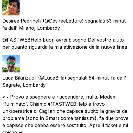
Desiree Pedrinelli
(@DesireeLetture) segnalati
53 minuti
fa
dall'
Milano, Lombardy
@FASTWEBHelp buon avrei bisogno Del vostro aiuto
per quanto riguarda la mia attivazione della nuova linea
Luca Bilanzuoli
(@LucaBilla) segnalati
54 minuti fa
dall'
Segrate, Lombardy
<~ Provo a spegnere e riaccendere, nulla. Modem
“fulminato”. Chiamo @FASTWEBHelp e trovo
un’operatrice di Cagliari che capisce subito la gravità del
problema (sono in Smart come tantissimi), fa due prove
e capisce che debba essere sostituito. Apre il ticket e mi
chiede ->