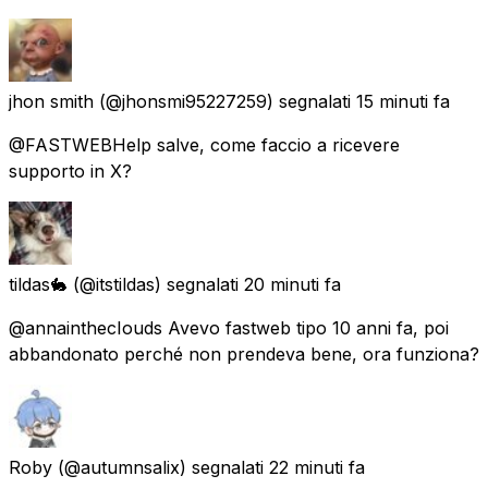
jhon smith
(@jhonsmi95227259) segnalati
15 minuti fa
@FASTWEBHelp salve, come faccio a ricevere
supporto in X?
tildas🐇
(@itstildas) segnalati
20 minuti fa
@annainthecIouds Avevo fastweb tipo 10 anni fa, poi
abbandonato perché non prendeva bene, ora funziona?
Roby
(@autumnsalix) segnalati
22 minuti fa