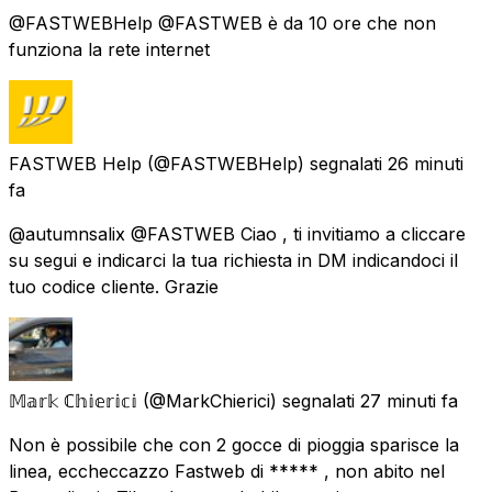
@FASTWEBHelp @FASTWEB è da 10 ore che non
funziona la rete internet
FASTWEB Help
(@FASTWEBHelp) segnalati
26 minuti
fa
@autumnsalix @FASTWEB Ciao , ti invitiamo a cliccare
su segui e indicarci la tua richiesta in DM indicandoci il
tuo codice cliente. Grazie
𝕄𝕒𝕣𝕜 ℂ𝕙𝕚𝕖𝕣𝕚𝕔𝕚
(@MarkChierici) segnalati
27 minuti fa
Non è possibile che con 2 gocce di pioggia sparisce la
linea, eccheccazzo Fastweb di ***** , non abito nel