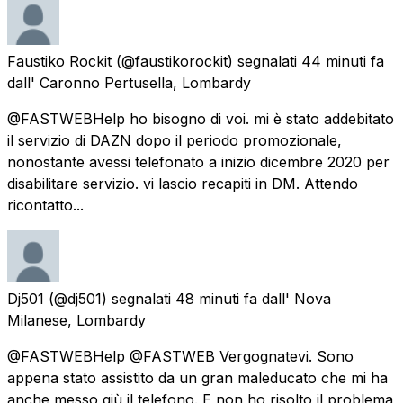
Faustiko Rockit
(@faustikorockit) segnalati
44 minuti fa
dall'
Caronno Pertusella, Lombardy
@FASTWEBHelp ho bisogno di voi. mi è stato addebitato
il servizio di DAZN dopo il periodo promozionale,
nonostante avessi telefonato a inizio dicembre 2020 per
disabilitare servizio. vi lascio recapiti in DM. Attendo
ricontatto...
Dj501
(@dj501) segnalati
48 minuti fa
dall'
Nova
Milanese, Lombardy
@FASTWEBHelp @FASTWEB Vergognatevi. Sono
appena stato assistito da un gran maleducato che mi ha
anche messo giù il telefono. E non ho risolto il problema