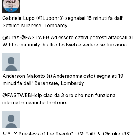
Gabriele Lupo
(@Luponr3) segnalati
15 minuti fa
dall'
Settimo Milanese, Lombardy
@turaz @FASTWEB Ad essere cattivi potresti attaccati al
WIFI community di altro fastweb e vedere se funziona
Anderson Malosto
(@Andersonmalosto) segnalati
19
minuti fa
dall'
Baranzate, Lombardy
@FASTWEBHelp ciao da 3 ore che non funziona
internet e neanche telefono.
보라 🌸Priestess of the RyeokGod© Faith🦒
(@yukari93)