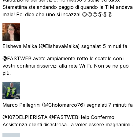
Stamattina sta andando peggio di quando la TIM andava
male! Poi dice che uno si incazza! 😠😠😠😤😤😤
Elisheva Malka
(@ElishevaMalka) segnalati
5 minuti fa
@FASTWEB avete ampiamente rotto le scatole con i
vostri continui disservizi alla rete Wi-Fi. Non se ne può
più.
Marco Pellegrini
(@Cholomarco76) segnalati
7 minuti fa
@107DELPIERISTA @FASTWEBHelp Confermo.
Assistenza clienti disastrosa…a voler essere magnanimi…