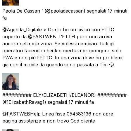
Paola De Cassan 
(@paoladecassan) segnalati
17 minuti
fa
@Agenda_Digitale > Ora io ho un civico con FTTC
coperto da @FASTWEB. L’FTTH puro non arriva
ancora nella mia zona. Se volessi cambiare tutti gli
operatori facendo check copertura propongono solo
FWA e non più l’FTTC. In una zona dove ho problemi
già con il mobile da quando sono passata a Tim 🙄
########## ELY/ELIZABETH/ELEANOR) ##########
(@ElizabethRavag1) segnalati
17 minuti fa
@FASTWEBHelp Linea fissa 054583136 non apre
pagina assistenza e non trovo Cod cliente