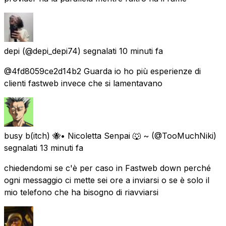
depi
(@depi_depi74) segnalati
10 minuti fa
@4fd8059ce2d14b2 Guarda io ho più esperienze di
clienti fastweb invece che si lamentavano
busy b(itch) 🐝• Nicoletta Senpai 🐺 ~
(@TooMuchNiki)
segnalati
13 minuti fa
chiedendomi se c'è per caso in Fastweb down perché
ogni messaggio ci mette sei ore a inviarsi o se è solo il
mio telefono che ha bisogno di riavviarsi