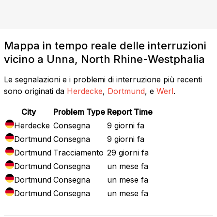
Mappa in tempo reale delle interruzioni
vicino a Unna, North Rhine-Westphalia
Le segnalazioni e i problemi di interruzione più recenti
sono originati da
Herdecke
,
Dortmund
, e
Werl
.
City
Problem Type
Report Time
Herdecke
Consegna
9 giorni fa
Dortmund
Consegna
9 giorni fa
Dortmund
Tracciamento
29 giorni fa
Dortmund
Consegna
un mese fa
Dortmund
Consegna
un mese fa
Dortmund
Consegna
un mese fa