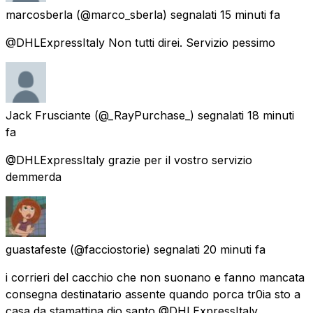
marcosberla
(@marco_sberla) segnalati
15 minuti fa
@DHLExpressItaly Non tutti direi. Servizio pessimo
Jack Frusciante
(@_RayPurchase_) segnalati
18 minuti
fa
@DHLExpressItaly grazie per il vostro servizio
demmerda
guastafeste
(@facciostorie) segnalati
20 minuti fa
i corrieri del cacchio che non suonano e fanno mancata
consegna destinatario assente quando porca tr0ia sto a
casa da stamattina dio santo @DHLExpressItaly