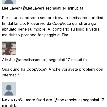
Lief Layer
(@LiefLayer) segnalati
14 minuti fa
Per i curiosi mi sono sempre trovato benissimo con iliad
fin dal lancio. Provenivo da CoopVoce quindi ero già
abituato bene su mobile. Al contrario su fisso si vedrà
ma dubito possano far peggio di Tim.
Ale 🐙
(@annalisasmusic) segnalati
17 minuti fa
Qualcuno ha CoopVoce? Anche voi avete problemi con
internet ?
l•a•u•r•a🪐; mare fuori era
(@tooxanxious) segnalati
17
minuti fa