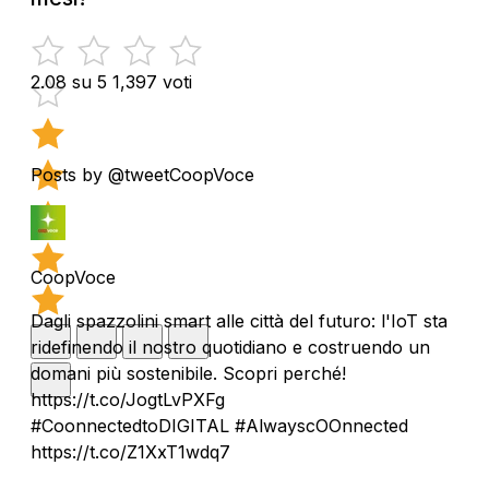
2.08 su 5
1,397 voti
Posts by @tweetCoopVoce
CoopVoce
Dagli spazzolini smart alle città del futuro: l'IoT sta
ridefinendo il nostro quotidiano e costruendo un
domani più sostenibile. Scopri perché!
https://t.co/JogtLvPXFg
#CoonnectedtoDIGITAL #AlwayscOOnnected
https://t.co/Z1XxT1wdq7