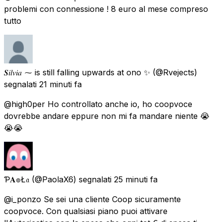
problemi con connessione ! 8 euro al mese compreso
tutto
𝑺𝑖𝑙𝑣𝑖𝑎 ⁓ is still falling upwards at ono ✨
(@Rvejects)
segnalati
21 minuti fa
@high0per Ho controllato anche io, ho coopvoce
dovrebbe andare eppure non mi fa mandare niente 😭
😭😭
Ƥ𝐀๏Ł𝔞
(@PaolaX6) segnalati
25 minuti fa
@i_ponzo Se sei una cliente Coop sicuramente
coopvoce. Con qualsiasi piano puoi attivare