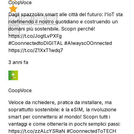
CoopVoce
Dagli spazzolini smart alle città del futuro: l'IoT sta
ridefinendo il nostro quotidiano e costruendo un
domani più sostenibile. Scopri perché!
https://t.co/JogtLvPXFg
#CoonnectedtoDIGITAL #AlwayscOOnnected
https://t.co/Z1XxT1wdq7
3 anni fa
CoopVoce
Veloce da richiedere, pratica da installare, ma
soprattutto sostenibile: è la eSIM, la rivoluzione
smart per connettersi al mondo! Scopri tutti i
vantaggi e come ottenerla in pochi semplici passi:
https://t.co/zzALcYSRaN #CoonnectedToTECH