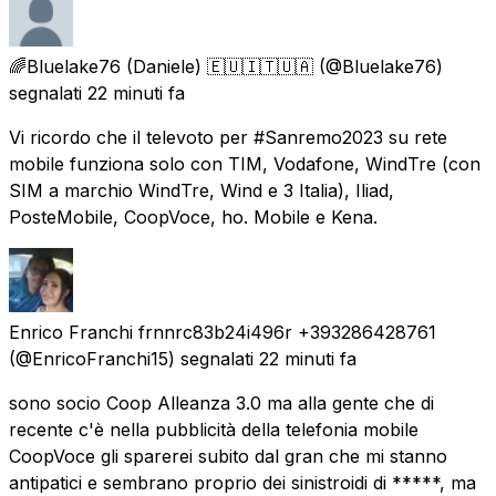
🌈Bluelake76 (Daniele) 🇪🇺🇮🇹🇺🇦
(@Bluelake76)
segnalati
22 minuti fa
Vi ricordo che il televoto per #Sanremo2023 su rete
mobile funziona solo con TIM, Vodafone, WindTre (con
SIM a marchio WindTre, Wind e 3 Italia), Iliad,
PosteMobile, CoopVoce, ho. Mobile e Kena.
Enrico Franchi frnnrc83b24i496r +393286428761
(@EnricoFranchi15) segnalati
22 minuti fa
sono socio Coop Alleanza 3.0 ma alla gente che di
recente c'è nella pubblicità della telefonia mobile
CoopVoce gli sparerei subito dal gran che mi stanno
antipatici e sembrano proprio dei sinistroidi di *****, ma