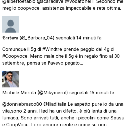
@albertoefabio @scaradave @VodafoneIT Secondo me
meglio coopvoce, assistenza impeccabile e rete ottima.
𝕭𝖆𝖗𝖇𝖆𝖗𝖆
(@_Barbara_04) segnalati
14 minuti fa
Comunque il 5g di #Windtre prende peggio del 4g di
#Coopvoce. Meno male che il 5g è in regalo fino al 30
settembre, pensa se l'avevo pagato...
Michele Merola
(@Mikymerol) segnalati
15 minuti fa
@donniebrasco80 @IliadItalia Le aspetto pure io da una
vita,sono 2 anni. Iliad ha un difetto, è più lenta di una
lumaca. Sono arrivati tutti, anche i piccolini come Spusu
e CoopVoce. Loro ancora niente e come se non