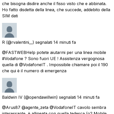
che bisogna disdire anche il fisso visto che e abbinata.
Ho fatto disdetta della linea, che succede, addebito della
SIM dati
R
(@rvalentini__) segnalati
14 minuti fa
@FASTWEBHelp potete aiutarmi per una linea mobile
#Vodafone ? Sono fuori UE ! Assistenza vergognosa
quella di @VodafoneIT . Impossibile chiamare poi il 190
che qui è il numero di emergenza
Baldwin IV
(@opendawillwin) segnalati
14 minuti fa
@Arus87 @agente_zeta @VodafoneIT cavolo sembra
interessante, è allineata con quella tedesca (o2 Mobile