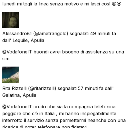
lunedì,mi togli la linea senza motivo e mi lasci così 😡🤬
Alessandro81
(@ametrangolo) segnalati
49 minuti fa
dall'
Lequile, Apulia
@VodafoneIT buondì avrei bisogno di assistenza su una
sim
Rita Rizzelli
(@ritarizzelli) segnalati
57 minuti fa
dall'
Galatina, Apulia
@VodafoneIT credo che sia la compagnia telefonica
peggiore che c’è in Italia , mi hanno inspiegabilmente
interrotto il servizio senza permettermi neanche con una
ricarica di poter telefonare non fidatevi