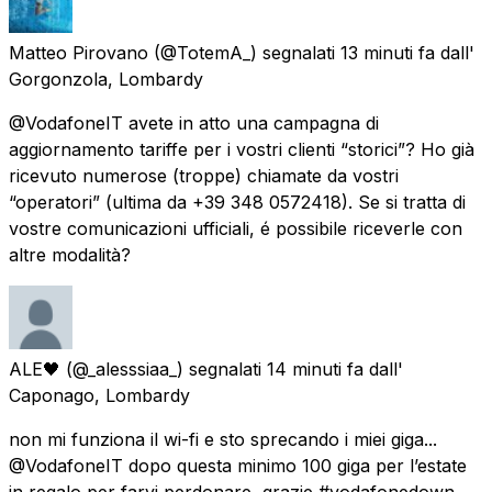
Matteo Pirovano
(@TotemA_) segnalati
13 minuti fa
dall'
Gorgonzola, Lombardy
@VodafoneIT avete in atto una campagna di
aggiornamento tariffe per i vostri clienti “storici”? Ho già
ricevuto numerose (troppe) chiamate da vostri
“operatori” (ultima da +39 348 0572418). Se si tratta di
vostre comunicazioni ufficiali, é possibile riceverle con
altre modalità?
ALE🖤
(@_alesssiaa_) segnalati
14 minuti fa
dall'
Caponago, Lombardy
non mi funziona il wi-fi e sto sprecando i miei giga...
@VodafoneIT dopo questa minimo 100 giga per l’estate
in regalo per farvi perdonare, grazie #vodafonedown