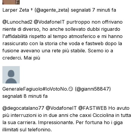
Larper Zeta †
(@agente_zeta) segnalati
7 minuti fa
@Lunochad2 @VodafoneIT purtroppo non offrivano
niente di diverso, ho anche sollevato dubbi riguardo
l'affidabilità rispetto al tempo atmosferico e mi hanno
rassicurato con la storia che voda e fastweb dopo la
fusione avevano una rete più stabile. Scemo io a
crederci. Mai più
GeneraleFagiuolo#IoVotoNo.😏
(@gianni58847)
segnalati
8 minuti fa
@diegocatalano77 @VodafoneIT @FASTWEB Ho avuto
più interruzioni io in due anni che caxxi Cicciolina in tutta
la sua carriera. Impressionante. Per fortuna ho i giga
illimitati sul telefonino.