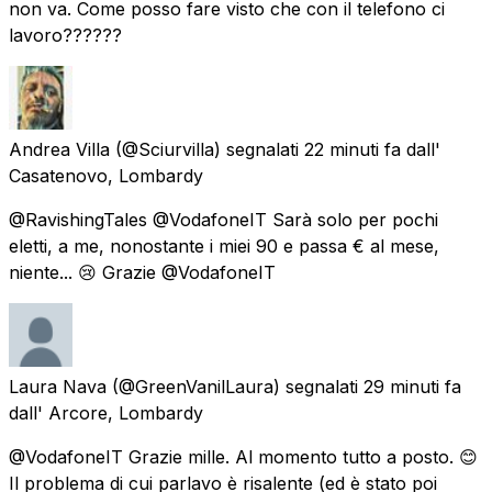
non va. Come posso fare visto che con il telefono ci
lavoro??????
Andrea Villa
(@Sciurvilla) segnalati
22 minuti fa
dall'
Casatenovo, Lombardy
@RavishingTales @VodafoneIT Sarà solo per pochi
eletti, a me, nonostante i miei 90 e passa € al mese,
niente... 😢 Grazie @VodafoneIT
Laura Nava
(@GreenVanilLaura) segnalati
29 minuti fa
dall'
Arcore, Lombardy
@VodafoneIT Grazie mille. Al momento tutto a posto. 😊
Il problema di cui parlavo è risalente (ed è stato poi