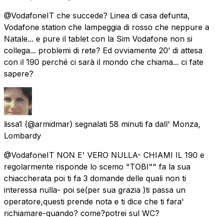
@VodafoneIT che succede? Linea di casa defunta,
Vodafone station che lampeggia di rosso che neppure a
Natale... e pure il tablet con la Sim Vodafone non si
collega... problemi di rete? Ed ovviamente 20’ di attesa
con il 190 perché ci sarà il mondo che chiama... ci fate
sapere?
lissa1
(@armidmar) segnalati
58 minuti fa
dall'
Monza,
Lombardy
@VodafoneIT NON E' VERO NULLA- CHIAMI IL 190 e
regolarmente risponde lo scemo "TOBI"" fa la sua
chiaccherata poi ti fa 3 domande delle quali non ti
interessa nulla- poi se(per sua grazia )ti passa un
operatore,questi prende nota e ti dice che ti fara'
richiamare-quando? come?potrei sul WC?