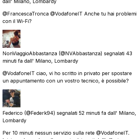
dall'
Milano, Lombardy
@FrancescaTronca @VodafoneIT Anche tu hai problemi
con il Wi-Fi?
NonViaggioAbbastanza
(@NVAbbastanza) segnalati
43
minuti fa
dall'
Milano, Lombardy
@VodafoneIT ciao, vi ho scritto in privato per spostare
un appuntamento con un vostro tecnico, è possibile?
Federico
(@Federk94) segnalati
52 minuti fa
dall'
Milano,
Lombardy
Per 10 minuti nessun servizio sulla rete @VodafoneIT.