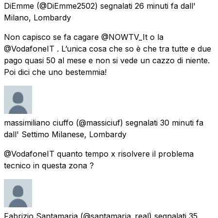
DiEmme
(@DiEmme2502) segnalati
26 minuti fa
dall'
Milano, Lombardy
Non capisco se fa cagare @NOWTV_It o la
@VodafoneIT . L’unica cosa che so è che tra tutte e due
pago quasi 50 al mese e non si vede un cazzo di niente.
Poi dici che uno bestemmia!
massimiliano ciuffo
(@massiciuf) segnalati
30 minuti fa
dall'
Settimo Milanese, Lombardy
@VodafoneIT quanto tempo x risolvere il problema
tecnico in questa zona ?
Fabrizio Santamaria
(@santamaria_real) segnalati
35