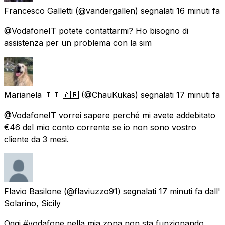
Francesco Galletti
(@vandergallen) segnalati
16 minuti fa
@VodafoneIT potete contattarmi? Ho bisogno di
assistenza per un problema con la sim
Marianela 🇮🇹 🇦🇷
(@ChauKukas) segnalati
17 minuti fa
@VodafoneIT vorrei sapere perché mi avete addebitato
€46 del mio conto corrente se io non sono vostro
cliente da 3 mesi.
Flavio Basilone
(@flaviuzzo91) segnalati
17 minuti fa
dall'
Solarino, Sicily
Oggi #vodafone nella mia zona non sta funzionando.