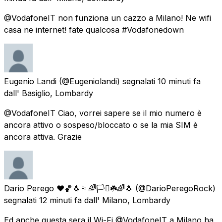
@VodafoneIT non funziona un cazzo a Milano! Ne wifi
casa ne internet! fate qualcosa #Vodafonedown
Eugenio Landi
(@Eugeniolandi) segnalati
10 minuti fa
dall'
Basiglio, Lombardy
@VodafoneIT Ciao, vorrei sapere se il mio numero è
ancora attivo o sospeso/bloccato o se la mia SIM è
ancora attiva. Grazie
Dario Perego ❤️🏀🐧🏳️‍🌈🏳️‍⚧️☘️🌈🐧
(@DarioPeregoRock)
segnalati
12 minuti fa
dall'
Milano, Lombardy
Ed anche questa sera il Wi-Fi @VodafoneIT a Milano ha