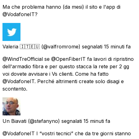
Ma che problema hanno (da mesi) il sito e l'app di
@VodafoneIT?
Valeria 🇮🇹🇪🇺
(@valfromrome) segnalati
15 minuti fa
@WindTreOfficial se @OpenFiberIT fa lavori di ripristino
dell'armadio fibra e per questo stacca la rete per 2 gg
voi dovete avvisare i Vs clienti. Come ha fatto
@VodafoneIT. Perché altrimenti create solo disagi e
scontento.
Un Biavati
(@stefanyno) segnalati
15 minuti fa
@VodafoneIT I “vostri tecnici” che da tre giorni stanno