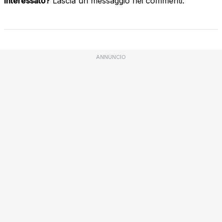
interessato?
Lascia un messaggio nei commenti.
ANNUNCIO