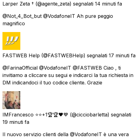
Larper Zeta †
(@agente_zeta) segnalati
14 minuti fa
@Not_4_Bot_but @VodafoneIT Ah pure peggio
magnifico
FASTWEB Help
(@FASTWEBHelp) segnalati
17 minuti fa
@FarinaOfficial @VodafoneIT @FASTWEB Ciao , ti
invitiamo a cliccare su segui e indicarci la tua richiesta in
DM indicandoci il tuo codice cliente. Grazie
IMFrancesco ⭐⭐+1🏆🏆🖤💙
(@cicciobarletta) segnalati
19 minuti fa
Il nuovo servizio clienti della @VodafoneIT è una vera