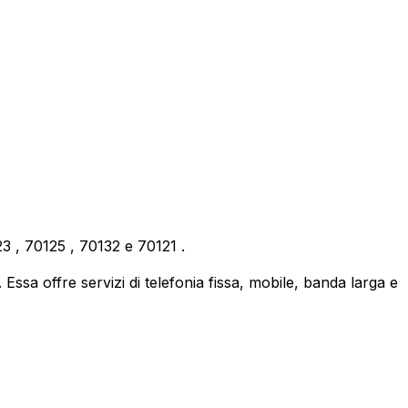
23
,
70125
,
70132
e
70121
.
ssa offre servizi di telefonia fissa, mobile, banda larga e