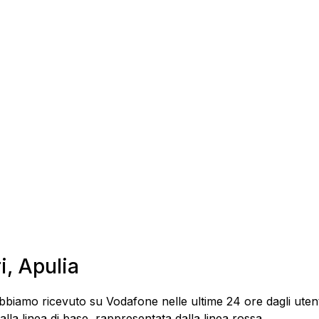
i, Apulia
biamo ricevuto su Vodafone nelle ultime 24 ore dagli utenti 
la linea di base, rappresentata dalla linea rossa.