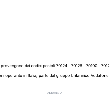
i provengono dai codici postali
70124
,
70126
,
70100
,
701
 operante in Italia, parte del gruppo britannico Vodafone. E
ANNUNCIO