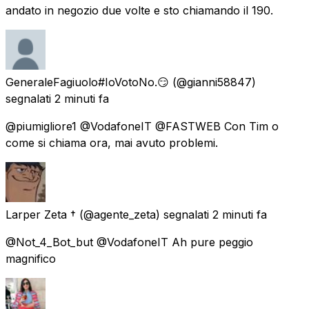
andato in negozio due volte e sto chiamando il 190.
GeneraleFagiuolo#IoVotoNo.😏
(@gianni58847)
segnalati
2 minuti fa
@piumigliore1 @VodafoneIT @FASTWEB Con Tim o
come si chiama ora, mai avuto problemi.
Larper Zeta †
(@agente_zeta) segnalati
2 minuti fa
@Not_4_Bot_but @VodafoneIT Ah pure peggio
magnifico