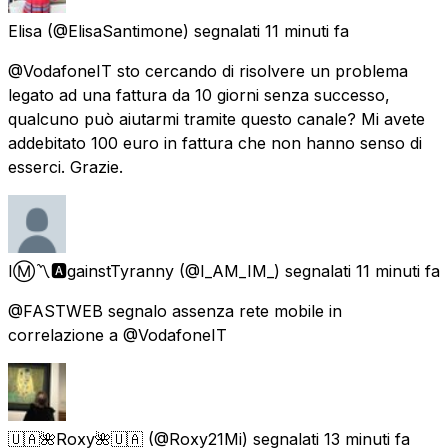
Elisa
(@ElisaSantimone) segnalati
11 minuti fa
@VodafoneIT sto cercando di risolvere un problema
legato ad una fattura da 10 giorni senza successo,
qualcuno può aiutarmi tramite questo canale? Mi avete
addebitato 100 euro in fattura che non hanno senso di
esserci. Grazie.
IⓂ〽🅰gainstTyranny
(@I_AM_IM_) segnalati
11 minuti fa
@FASTWEB segnalo assenza rete mobile in
correlazione a @VodafoneIT
🇺🇦🌺Roxy🌺🇺🇦
(@Roxy21Mi) segnalati
13 minuti fa