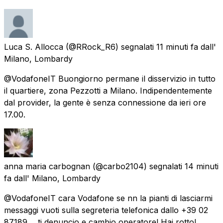
Luca S. Allocca
(@RRock_R6) segnalati
11 minuti fa
dall'
Milano, Lombardy
@VodafoneIT Buongiorno permane il disservizio in tutto
il quartiere, zona Pezzotti a Milano. Indipendentemente
dal provider, la gente è senza connessione da ieri ore
17.00.
anna maria carbognan
(@carbo2104) segnalati
14 minuti
fa
dall'
Milano, Lombardy
@VodafoneIT cara Vodafone se nn la pianti di lasciarmi
messaggi vuoti sulla segreteria telefonica dallo +39 02
87189.... ti denuncio e cambio operatore! Hai rotto!