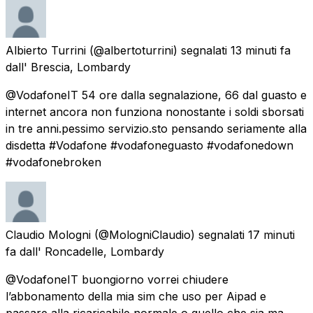
Albierto Turrini
(@albertoturrini) segnalati
13 minuti fa
dall'
Brescia, Lombardy
@VodafoneIT 54 ore dalla segnalazione, 66 dal guasto e
internet ancora non funziona nonostante i soldi sborsati
in tre anni.pessimo servizio.sto pensando seriamente alla
disdetta #Vodafone #vodafoneguasto #vodafonedown
#vodafonebroken
Claudio Mologni
(@MologniClaudio) segnalati
17 minuti
fa
dall'
Roncadelle, Lombardy
@VodafoneIT buongiorno vorrei chiudere
l’abbonamento della mia sim che uso per Aipad e
passare alla ricaricabile normale o quello che sia ma