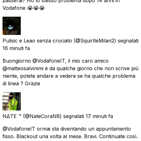
passerai? Ho lo stesso problema dopo 14 anni in
Vodafone 😭😭😭
Pulisic e Leao senza crociato
(@SquirtleMilan2) segnalati
16 minuti fa
Buongiorno @VodafoneIT, il mio caro amico
@matteosalvinimi é da qualche giorno che non scrive più
niente, potete andare a vedere se ha qualche problema
di linea ? Grazie
NΔTE ™️
(@NateCoraN8) segnalati
17 minuti fa
@VodafoneIT ormai sta diventando un appuntamento
fisso. Blackout una volta al mese. Bravi. Continuate così.