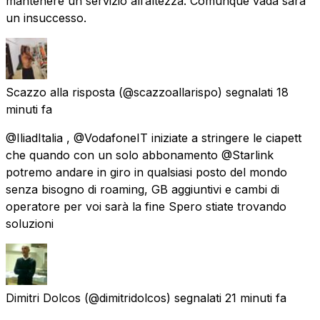
mantenere un servizio all’altezza. Comunque vada sarà
un insuccesso.
Scazzo alla risposta
(@scazzoallarispo) segnalati
18
minuti fa
@IliadItalia , @VodafoneIT iniziate a stringere le ciapett
che quando con un solo abbonamento @Starlink
potremo andare in giro in qualsiasi posto del mondo
senza bisogno di roaming, GB aggiuntivi e cambi di
operatore per voi sarà la fine Spero stiate trovando
soluzioni
Dimitri Dolcos
(@dimitridolcos) segnalati
21 minuti fa