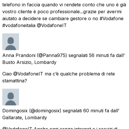
telefono in faccia quando vi rendete conto che uno è già
vostro cliente è poco professionale...grazie per avermi
aiutato a decidere se cambiare gestore o no #Vodafone
#vodafoneitalia @VodafoneIT
Anna Prandoni
(@Panna975) segnalati
56 minuti fa
dall'
Busto Arsizio, Lombardy
Ciao @VodafoneIT ma c’è qualche problema di rete
stamattina?
Domingosix
(@domingosix) segnalati
60 minuti fa
dall'
Gallarate, Lombardy
@VodafoneIT Anche oggi senza internet e i servizi di