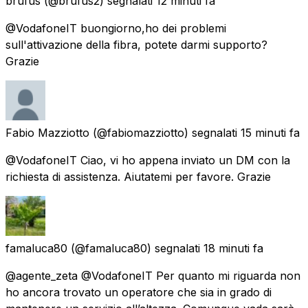
brufus
(@brufus2) segnalati
12 minuti fa
@VodafoneIT buongiorno,ho dei problemi
sull'attivazione della fibra, potete darmi supporto?
Grazie
Fabio Mazziotto
(@fabiomazziotto) segnalati
15 minuti fa
@VodafoneIT Ciao, vi ho appena inviato un DM con la
richiesta di assistenza. Aiutatemi per favore. Grazie
famaluca80
(@famaluca80) segnalati
18 minuti fa
@agente_zeta @VodafoneIT Per quanto mi riguarda non
ho ancora trovato un operatore che sia in grado di