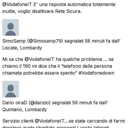
@VodafoneIT E' una risposta automatica totalmente
inutile, voglio disattivare Rete Sicura.
SimoSamp
(@Simosamp79) segnalati
58 minuti fa
dall'
Liscate, Lombardy
Mi sa che @VodafoneIT ha qualche problema … se
chiamo il 190 mi dice che il “telefono della persona
chiamata potrebbe essere spento” #Vodafonedown
Dario oiraD
(@darizio) segnalati
59 minuti fa
dall'
Quintano, Lombardy
Servizio clienti @VodafoneIT....se state cercando di farmi
desistere avete sbagliato persona! I vostri labirinti