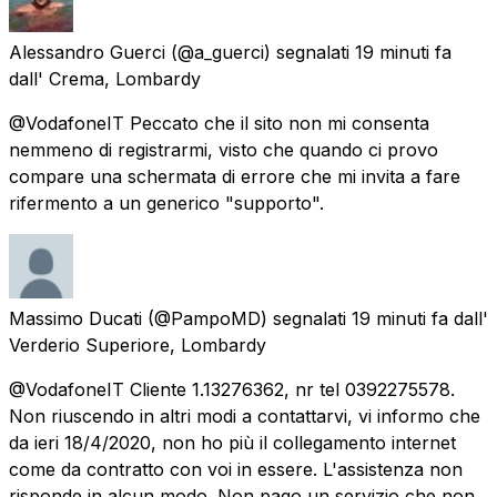
Alessandro Guerci
(@a_guerci) segnalati
19 minuti fa
dall'
Crema, Lombardy
@VodafoneIT Peccato che il sito non mi consenta
nemmeno di registrarmi, visto che quando ci provo
compare una schermata di errore che mi invita a fare
rifermento a un generico "supporto".
Massimo Ducati
(@PampoMD) segnalati
19 minuti fa
dall'
Verderio Superiore, Lombardy
@VodafoneIT Cliente 1.13276362, nr tel 0392275578.
Non riuscendo in altri modi a contattarvi, vi informo che
da ieri 18/4/2020, non ho più il collegamento internet
come da contratto con voi in essere. L'assistenza non
risponde in alcun modo. Non pago un servizio che non