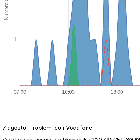
7 agosto: Problemi con Vodafone
Vodafone sta avendo problemi dalle 01:20 AM CET.
Sei i