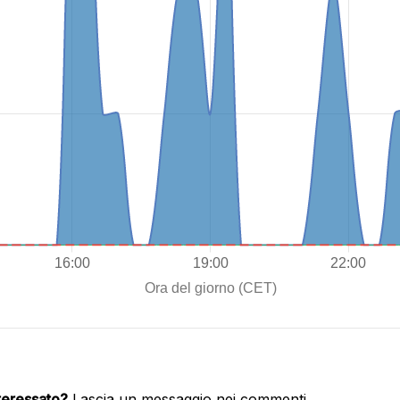
nteressato?
Lascia un messaggio nei commenti.