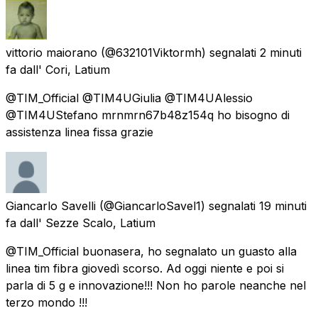
vittorio maiorano
(@632101Viktormh) segnalati
2 minuti
fa
dall'
Cori, Latium
@TIM_Official @TIM4UGiulia @TIM4UAlessio
@TIM4UStefano mrnmrn67b48z154q ho bisogno di
assistenza linea fissa grazie
Giancarlo Savelli
(@GiancarloSavel1) segnalati
19 minuti
fa
dall'
Sezze Scalo, Latium
@TIM_Official buonasera, ho segnalato un guasto alla
linea tim fibra giovedì scorso. Ad oggi niente e poi si
parla di 5 g e innovazione!!! Non ho parole neanche nel
terzo mondo !!!