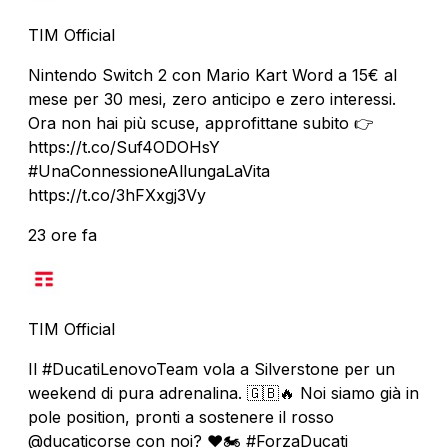
TIM Official
Nintendo Switch 2 con Mario Kart Word a 15€ al
mese per 30 mesi, zero anticipo e zero interessi.
Ora non hai più scuse, approfittane subito 👉
https://t.co/Suf4ODOHsY
#UnaConnessioneAllungaLaVita
https://t.co/3hFXxgj3Vy
23 ore fa
TIM Official
Il #DucatiLenovoTeam vola a Silverstone per un
weekend di pura adrenalina. 🇬🇧🔥 Noi siamo già in
pole position, pronti a sostenere il rosso
@ducaticorse con noi? ❤️🏍️ #ForzaDucati