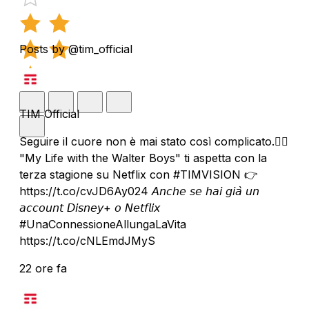
Posts by @tim_official
TIM Official
Seguire il cuore non è mai stato così complicato.❤️‍🔥
"My Life with the Walter Boys" ti aspetta con la
terza stagione su Netflix con #TIMVISION 👉
https://t.co/cvJD6Ay024 𝘈𝘯𝘤𝘩𝘦 𝘴𝘦 𝘩𝘢𝘪 𝘨𝘪𝘢̀ 𝘶𝘯
𝘢𝘤𝘤𝘰𝘶𝘯𝘵 𝘋𝘪𝘴𝘯𝘦𝘺+ 𝘰 𝘕𝘦𝘵𝘧𝘭𝘪𝘹
#UnaConnessioneAllungaLaVita
https://t.co/cNLEmdJMyS
22 ore fa