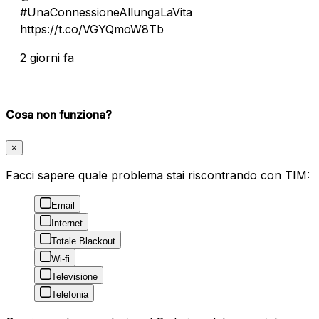
#UnaConnessioneAllungaLaVita
https://t.co/VGYQmoW8Tb
2 giorni fa
Cosa non funziona?
×
Facci sapere quale problema stai riscontrando con TIM:
Email
Internet
Totale Blackout
Wi-fi
Televisione
Telefonia