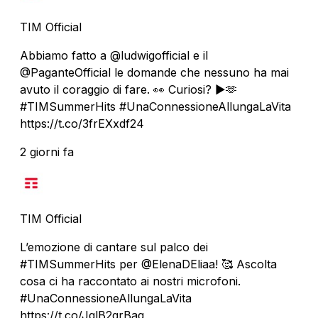
TIM Official
Abbiamo fatto a @ludwigofficial e il
@PaganteOfficial le domande che nessuno ha mai
avuto il coraggio di fare. 👀 Curiosi? ▶️🫶
#TIMSummerHits #UnaConnessioneAllungaLaVita
https://t.co/3frEXxdf24
2 giorni fa
TIM Official
L’emozione di cantare sul palco dei
#TIMSummerHits per @ElenaDEliaa! 🥰 Ascolta
cosa ci ha raccontato ai nostri microfoni.
#UnaConnessioneAllungaLaVita
https://t.co/JglB2qrBaq