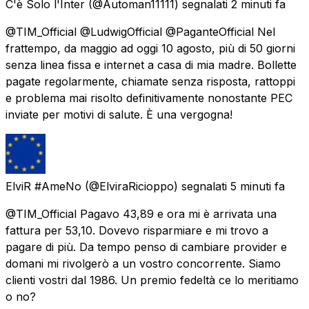
C'è Solo l'Inter
(@Automan11111) segnalati
2 minuti fa
@TIM_Official @LudwigOfficial @PaganteOfficial Nel
frattempo, da maggio ad oggi 10 agosto, più di 50 giorni
senza linea fissa e internet a casa di mia madre. Bollette
pagate regolarmente, chiamate senza risposta, rattoppi
e problema mai risolto definitivamente nonostante PEC
inviate per motivi di salute. È una vergogna!
ElviR #AmeNo
(@ElviraRicioppo) segnalati
5 minuti fa
@TIM_Official Pagavo 43,89 e ora mi è arrivata una
fattura per 53,10. Dovevo risparmiare e mi trovo a
pagare di più. Da tempo penso di cambiare provider e
domani mi rivolgerò a un vostro concorrente. Siamo
clienti vostri dal 1986. Un premio fedeltà ce lo meritiamo
o no?