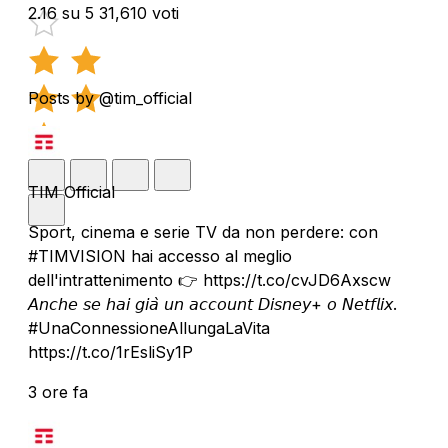
2.16 su 5
31,610 voti
Posts by @tim_official
TIM Official
Sport, cinema e serie TV da non perdere: con
#TIMVISION hai accesso al meglio
dell'intrattenimento 👉 https://t.co/cvJD6Axscw
𝘈𝘯𝘤𝘩𝘦 𝘴𝘦 𝘩𝘢𝘪 𝘨𝘪𝘢̀ 𝘶𝘯 𝘢𝘤𝘤𝘰𝘶𝘯𝘵 𝘋𝘪𝘴𝘯𝘦𝘺+ 𝘰 𝘕𝘦𝘵𝘧𝘭𝘪𝘹.
#UnaConnessioneAllungaLaVita
https://t.co/1rEsliSy1P
3 ore fa