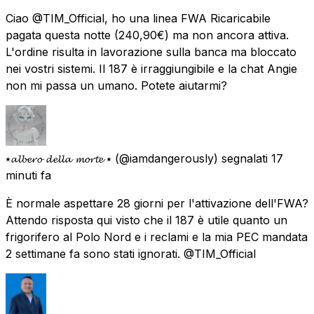
Ciao @TIM_Official, ho una linea FWA Ricaricabile
pagata questa notte (240,90€) ma non ancora attiva.
L'ordine risulta in lavorazione sulla banca ma bloccato
nei vostri sistemi. Il 187 è irraggiungibile e la chat Angie
non mi passa un umano. Potete aiutarmi?
⭑𝓪𝓵𝓫𝓮𝓻𝓸 𝓭𝓮𝓵𝓵𝓪 𝓶𝓸𝓻𝓽𝓮 ⭑
(@iamdangerously) segnalati
17
minuti fa
È normale aspettare 28 giorni per l'attivazione dell'FWA?
Attendo risposta qui visto che il 187 è utile quanto un
frigorifero al Polo Nord e i reclami e la mia PEC mandata
2 settimane fa sono stati ignorati. @TIM_Official