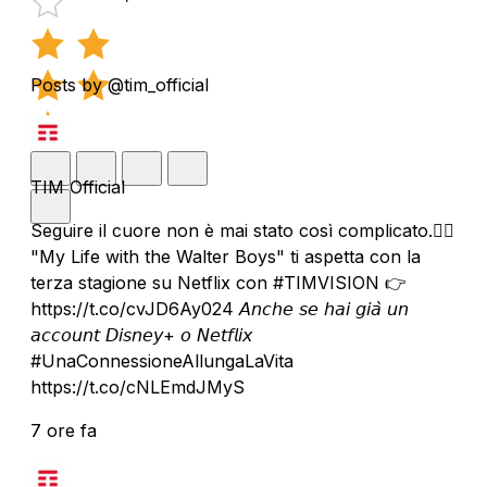
Posts by @tim_official
TIM Official
Seguire il cuore non è mai stato così complicato.❤️‍🔥
"My Life with the Walter Boys" ti aspetta con la
terza stagione su Netflix con #TIMVISION 👉
https://t.co/cvJD6Ay024 𝘈𝘯𝘤𝘩𝘦 𝘴𝘦 𝘩𝘢𝘪 𝘨𝘪𝘢̀ 𝘶𝘯
𝘢𝘤𝘤𝘰𝘶𝘯𝘵 𝘋𝘪𝘴𝘯𝘦𝘺+ 𝘰 𝘕𝘦𝘵𝘧𝘭𝘪𝘹
#UnaConnessioneAllungaLaVita
https://t.co/cNLEmdJMyS
7 ore fa