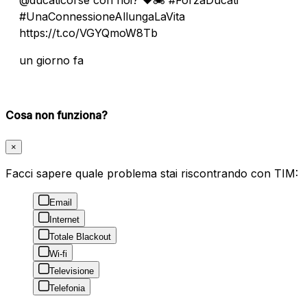
#UnaConnessioneAllungaLaVita
https://t.co/VGYQmoW8Tb
un giorno fa
Cosa non funziona?
×
Facci sapere quale problema stai riscontrando con TIM:
Email
Internet
Totale Blackout
Wi-fi
Televisione
Telefonia