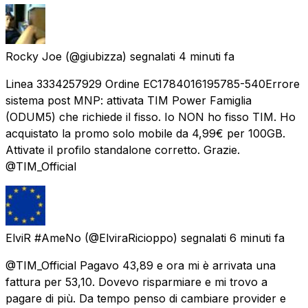
Rocky Joe
(@giubizza) segnalati
4 minuti fa
Linea 3334257929 Ordine EC1784016195785-540 ​Errore
sistema post MNP: attivata TIM Power Famiglia
(ODUM5) che richiede il fisso. Io NON ho fisso TIM. Ho
acquistato la promo solo mobile da 4,99€ per 100GB.
Attivate il profilo standalone corretto. Grazie.
@TIM_Official
ElviR #AmeNo
(@ElviraRicioppo) segnalati
6 minuti fa
@TIM_Official Pagavo 43,89 e ora mi è arrivata una
fattura per 53,10. Dovevo risparmiare e mi trovo a
pagare di più. Da tempo penso di cambiare provider e