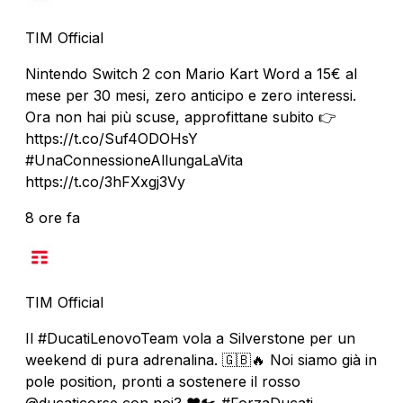
TIM Official
Nintendo Switch 2 con Mario Kart Word a 15€ al
mese per 30 mesi, zero anticipo e zero interessi.
Ora non hai più scuse, approfittane subito 👉
https://t.co/Suf4ODOHsY
#UnaConnessioneAllungaLaVita
https://t.co/3hFXxgj3Vy
8 ore fa
TIM Official
Il #DucatiLenovoTeam vola a Silverstone per un
weekend di pura adrenalina. 🇬🇧🔥 Noi siamo già in
pole position, pronti a sostenere il rosso
@ducaticorse con noi? ❤️🏍️ #ForzaDucati