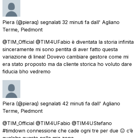
Piera
(@pieraq) segnalati
32 minuti fa
dall'
Agliano
Terme, Piedmont
@TIM_Official @TIM4UFabio è diventata la storia infinita
sinceramente mi sono pentita di aver fatto questa
variazione di linea! Dovevo cambiare gestore come mi
era stato proposto ma da cliente storica ho voluto dare
fiducia bho vedremo
Piera
(@pieraq) segnalati
42 minuti fa
dall'
Agliano
Terme, Piedmont
@TIM_Official @TIM4UFabio @TIM4UStefano
#timdown connessione che cade ogni tre per due 😐 c’è
qualche guasto nella mia zona