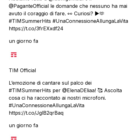
@PaganteOfficial le domande che nessuno ha mai
avuto il coraggio di fare. 👀 Curiosi? ▶️🫶
#TIMSummerHits #UnaConnessioneAllungaLaVita
https://t.co/3frEXxdf24
un giorno fa
TIM Official
L’emozione di cantare sul palco dei
#TIMSummerHits per @ElenaDEliaa! 🥰 Ascolta
cosa ci ha raccontato ai nostri microfoni.
#UnaConnessioneAllungaLaVita
https://t.co/JglB2qrBaq
un giorno fa