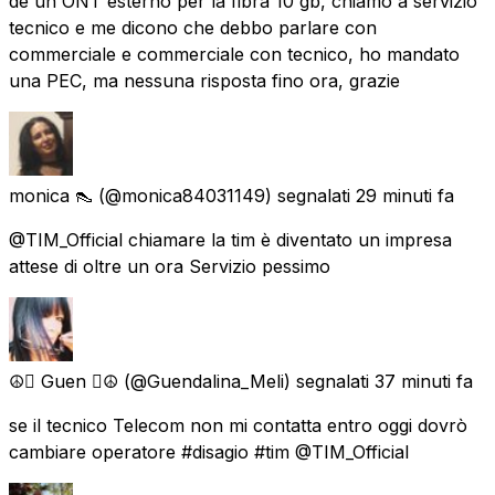
de un ONT esterno per la fibra 10 gb, chiamo a servizio
tecnico e me dicono che debbo parlare con
commerciale e commerciale con tecnico, ho mandato
una PEC, ma nessuna risposta fino ora, grazie
monica 👠
(@monica84031149) segnalati
29 minuti fa
@TIM_Official chiamare la tim è diventato un impresa
attese di oltre un ora Servizio pessimo
☮️ Guen ☮️
(@Guendalina_Meli) segnalati
37 minuti fa
se il tecnico Telecom non mi contatta entro oggi dovrò
cambiare operatore #disagio #tim @TIM_Official