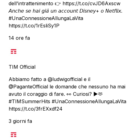
dell'intrattenimento 👉 https://t.co/cvJD6Axscw
𝘈𝘯𝘤𝘩𝘦 𝘴𝘦 𝘩𝘢𝘪 𝘨𝘪𝘢̀ 𝘶𝘯 𝘢𝘤𝘤𝘰𝘶𝘯𝘵 𝘋𝘪𝘴𝘯𝘦𝘺+ 𝘰 𝘕𝘦𝘵𝘧𝘭𝘪𝘹.
#UnaConnessioneAllungaLaVita
https://t.co/1rEsliSy1P
14 ore fa
TIM Official
Abbiamo fatto a @ludwigofficial e il
@PaganteOfficial le domande che nessuno ha mai
avuto il coraggio di fare. 👀 Curiosi? ▶️🫶
#TIMSummerHits #UnaConnessioneAllungaLaVita
https://t.co/3frEXxdf24
3 giorni fa