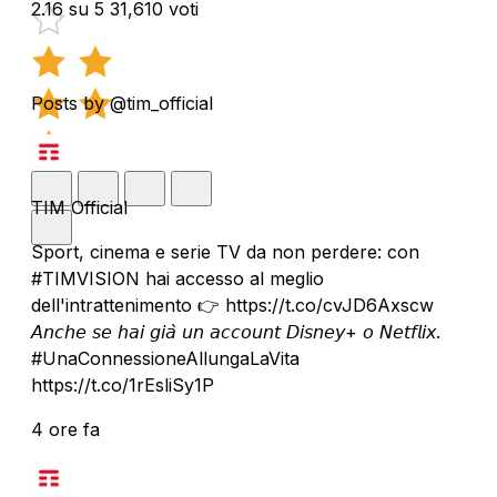
2.16 su 5
31,610 voti
Posts by @tim_official
TIM Official
Sport, cinema e serie TV da non perdere: con
#TIMVISION hai accesso al meglio
dell'intrattenimento 👉 https://t.co/cvJD6Axscw
𝘈𝘯𝘤𝘩𝘦 𝘴𝘦 𝘩𝘢𝘪 𝘨𝘪𝘢̀ 𝘶𝘯 𝘢𝘤𝘤𝘰𝘶𝘯𝘵 𝘋𝘪𝘴𝘯𝘦𝘺+ 𝘰 𝘕𝘦𝘵𝘧𝘭𝘪𝘹.
#UnaConnessioneAllungaLaVita
https://t.co/1rEsliSy1P
4 ore fa