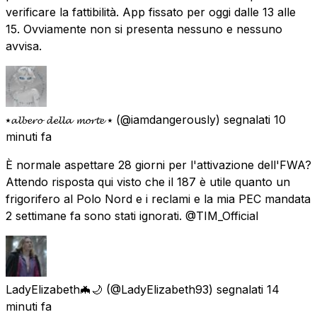
verificare la fattibilità. App fissato per oggi dalle 13 alle
15. Ovviamente non si presenta nessuno e nessuno
avvisa.
⭑𝓪𝓵𝓫𝓮𝓻𝓸 𝓭𝓮𝓵𝓵𝓪 𝓶𝓸𝓻𝓽𝓮 ⭑
(@iamdangerously) segnalati
10
minuti fa
È normale aspettare 28 giorni per l'attivazione dell'FWA?
Attendo risposta qui visto che il 187 è utile quanto un
frigorifero al Polo Nord e i reclami e la mia PEC mandata
2 settimane fa sono stati ignorati. @TIM_Official
LadyElizabeth🦇🌙
(@LadyElizabeth93) segnalati
14
minuti fa