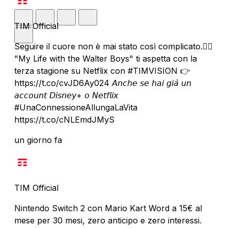
TIM Official
Seguire il cuore non è mai stato così complicato.❤️‍🔥
"My Life with the Walter Boys" ti aspetta con la
terza stagione su Netflix con #TIMVISION 👉
https://t.co/cvJD6Ay024 𝘈𝘯𝘤𝘩𝘦 𝘴𝘦 𝘩𝘢𝘪 𝘨𝘪𝘢̀ 𝘶𝘯
𝘢𝘤𝘤𝘰𝘶𝘯𝘵 𝘋𝘪𝘴𝘯𝘦𝘺+ 𝘰 𝘕𝘦𝘵𝘧𝘭𝘪𝘹
#UnaConnessioneAllungaLaVita
https://t.co/cNLEmdJMyS
un giorno fa
TIM Official
Nintendo Switch 2 con Mario Kart Word a 15€ al
mese per 30 mesi, zero anticipo e zero interessi.