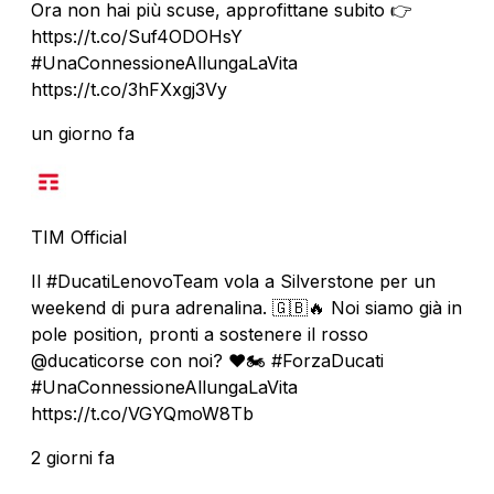
Ora non hai più scuse, approfittane subito 👉
https://t.co/Suf4ODOHsY
#UnaConnessioneAllungaLaVita
https://t.co/3hFXxgj3Vy
un giorno fa
TIM Official
Il #DucatiLenovoTeam vola a Silverstone per un
weekend di pura adrenalina. 🇬🇧🔥 Noi siamo già in
pole position, pronti a sostenere il rosso
@ducaticorse con noi? ❤️🏍️ #ForzaDucati
#UnaConnessioneAllungaLaVita
https://t.co/VGYQmoW8Tb
2 giorni fa