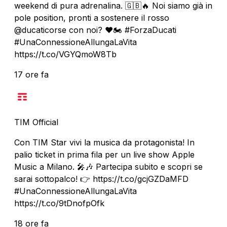
weekend di pura adrenalina. 🇬🇧🔥 Noi siamo già in
pole position, pronti a sostenere il rosso
@ducaticorse con noi? ❤️🏍️ #ForzaDucati
#UnaConnessioneAllungaLaVita
https://t.co/VGYQmoW8Tb
17 ore fa
TIM Official
Con TIM Star vivi la musica da protagonista! In
palio ticket in prima fila per un live show Apple
Music a Milano. 🎤🎶 Partecipa subito e scopri se
sarai sottopalco! 👉 https://t.co/gcjGZDaMFD
#UnaConnessioneAllungaLaVita
https://t.co/9tDnofpOfk
18 ore fa