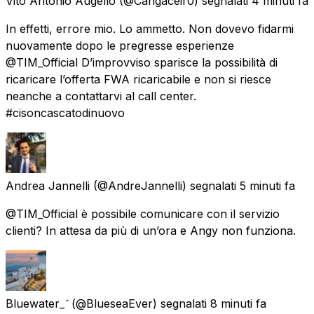
Vito Antonio Augello
(@Cangaceir0) segnalati
4 minuti fa
In effetti, errore mio. Lo ammetto. Non dovevo fidarmi
nuovamente dopo le pregresse esperienze
@TIM_Official D’improvviso sparisce la possibilità di
ricaricare l’offerta FWA ricaricabile e non si riesce
neanche a contattarvi al call center.
#cisoncascatodinuovo
Andrea Jannelli
(@AndreJannelli) segnalati
5 minuti fa
@TIM_Official è possibile comunicare con il servizio
clienti? In attesa da più di un’ora e Angy non funziona.
Bluewater_
(@BlueseaEver) segnalati
8 minuti fa