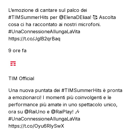
L’emozione di cantare sul palco dei
#TIMSummerHits per @ElenaDEliaa! 🥰 Ascolta
cosa ci ha raccontato ai nostri microfoni.
#UnaConnessioneAllungaLaVita
https://t.co/JglB2qrBaq
9 ore fa
TIM Official
Una nuova puntata dei #TIMSummerHits è pronta
a emozionarci! I momenti più coinvolgenti e le
performance più amate in uno spettacolo unico,
ora su @RaiUno e @RaiPlay! 🎶
#UnaConnessioneAllungaLaVita
https://t.co/Oyu6RlySwX