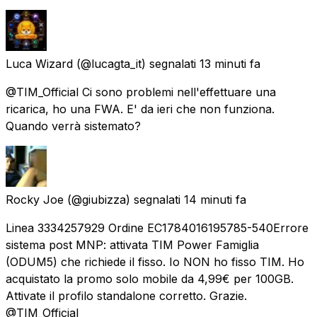
Luca Wizard
(@lucagta_it) segnalati
13 minuti fa
@TIM_Official Ci sono problemi nell'effettuare una
ricarica, ho una FWA. E' da ieri che non funziona.
Quando verrà sistemato?
Rocky Joe
(@giubizza) segnalati
14 minuti fa
Linea 3334257929 Ordine EC1784016195785-540 ​Errore
sistema post MNP: attivata TIM Power Famiglia
(ODUM5) che richiede il fisso. Io NON ho fisso TIM. Ho
acquistato la promo solo mobile da 4,99€ per 100GB.
Attivate il profilo standalone corretto. Grazie.
@TIM_Official