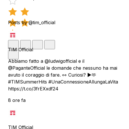
Posts by @tim_official
TIM Official
Abbiamo fatto a @ludwigofficial e il
@PaganteOfficial le domande che nessuno ha mai
avuto il coraggio di fare. 👀 Curiosi? ▶️🫶
#TIMSummerHits #UnaConnessioneAllungaLaVita
https://t.co/3frEXxdf24
8 ore fa
TIM Official