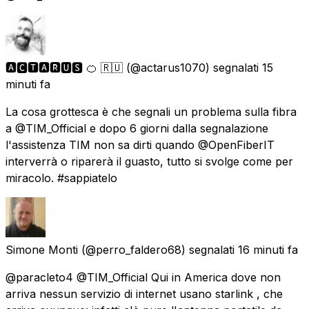
🅰🅲🆃🅰🆁🆄🆂 🍊 🇷🇺
(@actarus1070) segnalati
15
minuti fa
La cosa grottesca è che segnali un problema sulla fibra
a @TIM_Official e dopo 6 giorni dalla segnalazione
l'assistenza TIM non sa dirti quando @OpenFiberIT
interverrà o riparerà il guasto, tutto si svolge come per
miracolo. #sappiatelo
Simone Monti
(@perro_faldero68) segnalati
16 minuti fa
@paracleto4 @TIM_Official Qui in America dove non
arriva nessun servizio di internet usano starlink , che