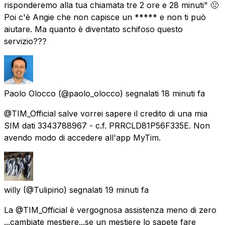
risponderemo alla tua chiamata tre 2 ore e 28 minuti" 🤢
Poi c'è Angie che non capisce un ***** e non ti può
aiutare. Ma quanto è diventato schifoso questo
servizio???
Paolo Olocco
(@paolo_olocco) segnalati
18 minuti fa
@TIM_Official salve vorrei sapere il credito di una mia
SIM dati 3343788967 - c.f. PRRCLD81P56F335E. Non
avendo modo di accedere all'app MyTim.
willy
(@Tulipino) segnalati
19 minuti fa
La @TIM_Official è vergognosa assistenza meno di zero
...cambiate mestiere...se un mestiere lo sapete fare