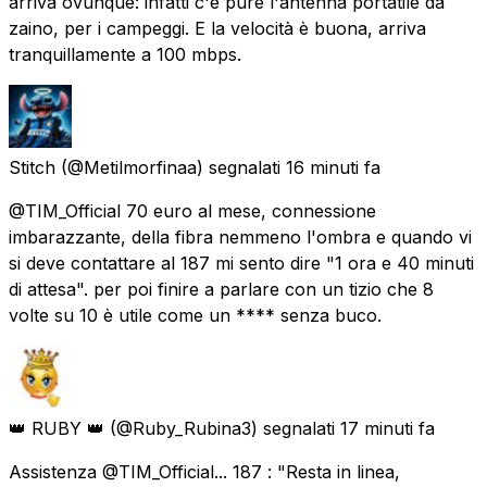
arriva ovunque: infatti c'è pure l'antenna portatile da
zaino, per i campeggi. E la velocità è buona, arriva
tranquillamente a 100 mbps.
Stitch
(@Metilmorfinaa) segnalati
16 minuti fa
@TIM_Official 70 euro al mese, connessione
imbarazzante, della fibra nemmeno l'ombra e quando vi
si deve contattare al 187 mi sento dire "1 ora e 40 minuti
di attesa". per poi finire a parlare con un tizio che 8
volte su 10 è utile come un **** senza buco.
👑 RUBY 👑
(@Ruby_Rubina3) segnalati
17 minuti fa
Assistenza @TIM_Official... 187 : "Resta in linea,